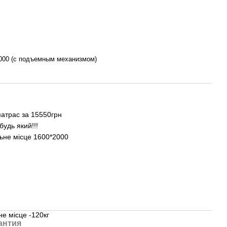
000 (с подъемным механизмом)
матрас за 15550грн
удь який!!!
льне місце 1600*2000
е місце -120кг
антия