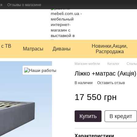
ия
Отзывы о магазине
 товаров
 с ТВ
Новинки,Акции,
Матрасы
Диваны
Распродажа
Магазин мебели
Каталог
Спаль
Ліжко +матрас (Акція)
В наличии
Оставить отзыв
17 550 грн
Купить
В кредит
Характеристики