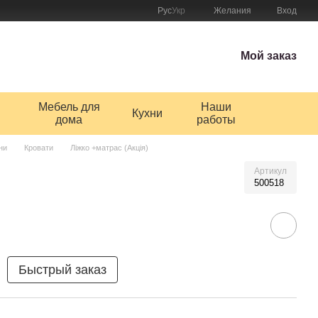
Рус
Укр
Желания
Вход
Мой заказ
Мебель для
Наши
Кухни
дома
работы
ни
Кровати
Ліжко +матрас (Акція)
Артикул
500518
Быстрый заказ