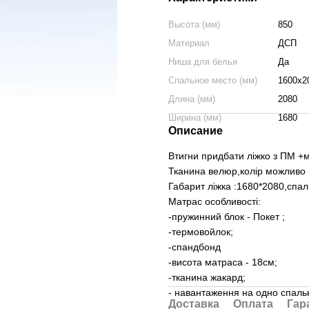
Высота (мм)
850
Материал
ДСП
Ниша для белья
Да
Спальное место (мм)
1600x2
Длина (мм)
2080
Ширина (мм)
1680
Описание
Втигни придбати ліжко з ПМ +
Тканина велюр,колір можливо б
Габарит ліжка :1680*2080,спа
Матрас особливості:
-пружинний блок - Покет ;
-термовойлок;
-спандбонд
-висота матраса - 18см;
-тканина жакард;
- навантаження на одно спальн
Доставка
Оплата
Гар