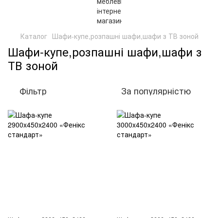
Каталог
Шафи-купе,розпашні шафи,шафи з ТВ зоной
Шафи-купе,розпашні шафи,шафи з
ТВ зоной
Фільтр
За популярністю