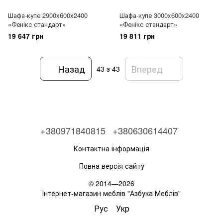
Шафа-купе 2900x600x2400
Шафа-купе 3000x600x2400
«Фенікс стандарт»
«Фенікс стандарт»
19 647 грн
19 811 грн
Назад
Вперед
43
з 43
+380971840815
+380630614407
Контактна інформація
Повна версія сайту
© 2014—2026
Інтернет-магазин меблів "Азбука Меблів"
Рус
Укр