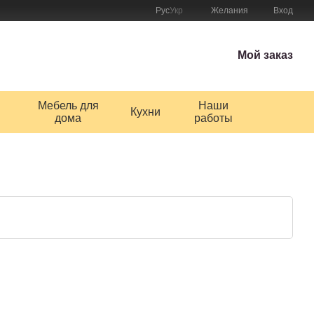
Рус
Укр
Желания
Вход
Мой заказ
Мебель для
Наши
Кухни
дома
работы