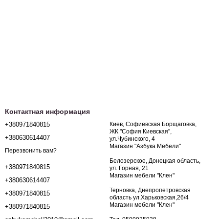
Контактная информация
+380971840815
Киев, Софиевская Борщаговка,
ЖК "София Киевская",
+380630614407
ул.Чубинского, 4
Магазин "Азбука Мебели"
Перезвонить вам?
Белозерское, Донецкая область,
+380971840815
ул. Горная, 21
Магазин мебели "Клен"
+380630614407
Терновка, Днепропетровская
+380971840815
область ул.Харьковская,26/4
Магазин мебели "Клен"
+380971840815