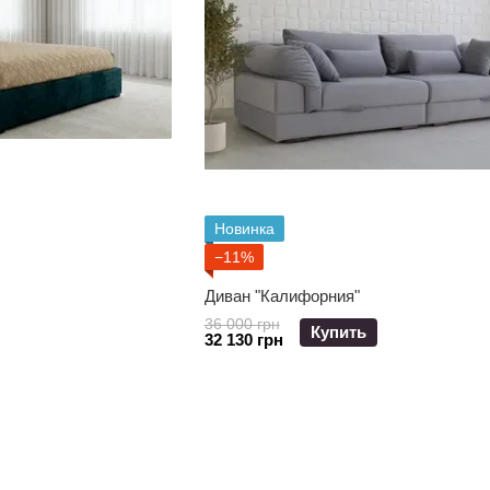
Новинка
−11%
Диван "Калифорния"
36 000 грн
Купить
32 130 грн