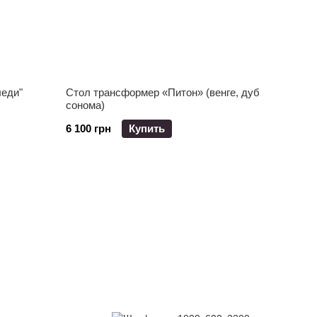
леди"
Стол трансформер «Питон» (венге, дуб
сонома)
6 100 грн
Купить