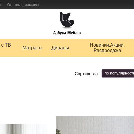
ия
Отзывы о магазине
 товаров
 с ТВ
Новинки,Акции,
Матрасы
Диваны
Распродажа
по популярност
Сортировка: