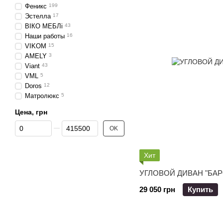
Феникс
199
Эстелла
17
ВІКО МЕБЛі
43
Наши работы
16
VIKOM
15
AMELY
3
Viant
43
VML
5
Doros
12
Матролюкс
5
Цена, грн
От Цена, грн
До Цена, грн
OK
Хит
УГЛОВОЙ ДИВАН "БАР
29 050 грн
Купить