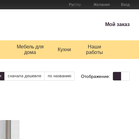
Рус
Укр
Желания
Вход
Мой заказ
Мебель для
Наши
Кухни
дома
работы
и
сначала дешевле
по названию
Отображение: