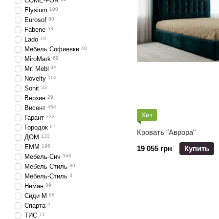
COME-FOR
Elysium
100
Eurosof
80
Fabene
53
Lado
19
Мебель Софиевки
40
MiroMark
69
Mr. Mebl
45
Novelty
102
Sonit
33
Верзин
29
Висент
454
Хит
Гарант
232
Городок
67
Кровать "Аврора"
ДОМ
133
ЕММ
196
19 055 грн
Купить
Мебель-Сич
346
Мебель-Стиль
80
Мебель-Стиль
3
Неман
89
Сиди М
66
Спарта
2
ТИС
71