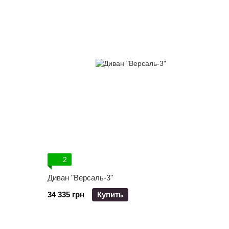
2
Диван "Версаль-3"
34 335 грн
Купить