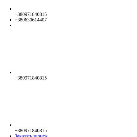
+380971840815
+380630614407
+380971840815
+380971840815
Заказать звонок