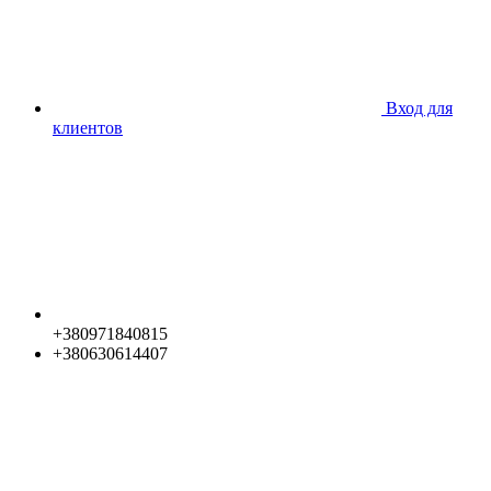
Вход для
клиентов
+380971840815
+380630614407