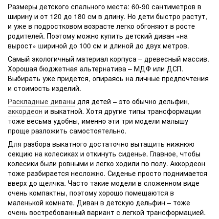
Размеры детского спального места: 60-90 сантиметров в
ширину и от 120 до 180 см в длину. Но дети быстро растут,
и уже в подростковом возрасте легко обгоняют в росте
родителей. Поэтому можно купить детский диван «на
вырост» шириной до 100 см и длиной до двух метров.
Самый экологичный материал корпуса – древесный массив.
Хорошая бюджетная альтернатива – МДФ или ДСП.
Выбирать уже придется, опираясь на личные предпочтения
и стоимость изделий.
Раскладные диваны
для детей – это обычно дельфин,
аккордеон
и выкатной. Хотя другие типы трансформации
тоже весьма удобны, именно эти три модели малышу
проще разложить самостоятельно.
Для разбора выкатного достаточно вытащить нижнюю
секцию на колесиках и откинуть сиденье. Главное, чтобы
колесики были ровными и легко ходили по полу. Аккордеон
тоже разбирается несложно. Сиденье просто поднимается
вверх до щелчка. Часто такие модели в сложенном виде
очень компактны, поэтому хорошо помещаются в
маленькой комнате. Диван в детскую дельфин – тоже
очень востребованный вариант с легкой трансформацией.