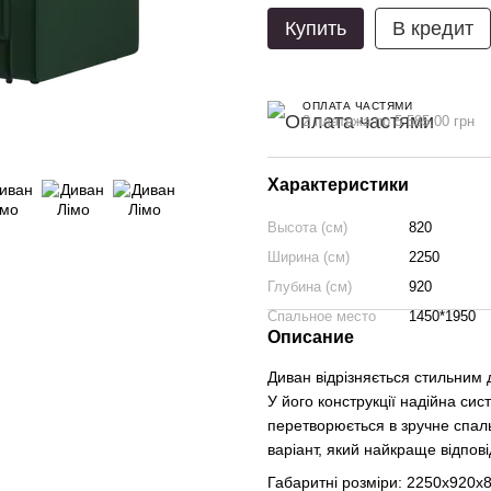
Купить
В кредит
ОПЛАТА ЧАСТЯМИ
2 платежа по 5 585.00 грн
Характеристики
Высота (см)
820
Ширина (см)
2250
Глубина (см)
920
Спальное место
1450*1950
Описание
Диван відрізняється стильним 
У його конструкції надійна си
перетворюється в зручне спаль
варіант, який найкраще відпов
Габаритні розміри: 2250х920х