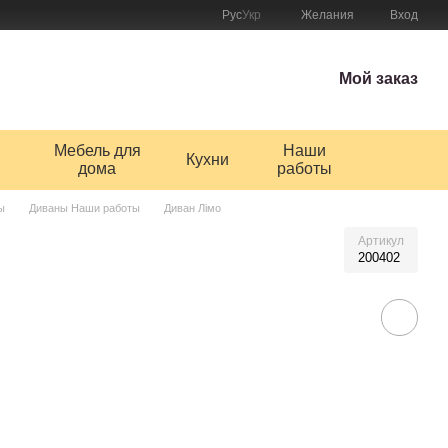
Рус
Укр
Желания
Вход
Мой заказ
Мебель для
Наши
Кухни
дома
работы
ы
Диваны Наши работы
Диван Лімо
Артикул
200402