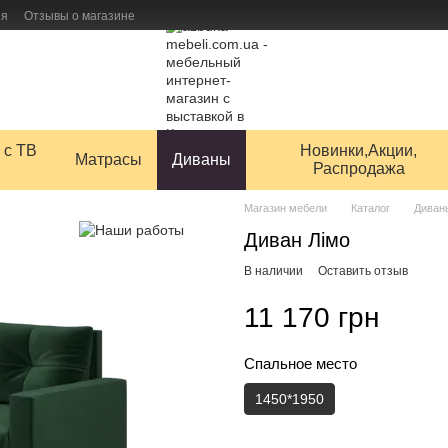
ия
Отзывы о магазине
 товаров
 с ТВ
Новинки,Акции,
Матрасы
Диваны
Распродажа
Магазин мебели
Каталог
Диван
Диван Лімо
В наличии
Оставить отзыв
11 170 грн
Cпальное место
1450*1950