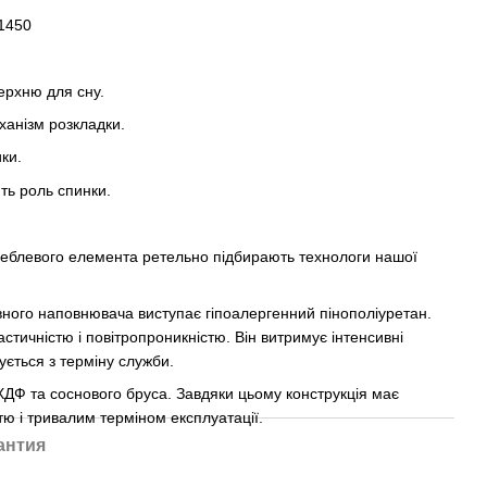
х1450
ерхню для сну.
ханізм розкладки.
ки.
ть роль спинки.
еблевого елемента ретельно підбирають технологи нашої
вного наповнювача виступає гіпоалергенний пінополіуретан.
стичністю і повітропроникністю. Він витримує інтенсивні
ється з терміну служби.
ХДФ та соснового бруса. Завдяки цьому конструкція має
стю і тривалим терміном експлуатації.
антия