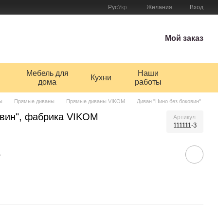
Рус
Укр
Желания
Вход
Мой заказ
Мебель для
Наши
Кухни
дома
работы
ы
Прямые диваны
Прямые диваны VIKOM
Диван "Нино без боковин"
овин", фабрика VIKOM
Артикул
111111-3
е