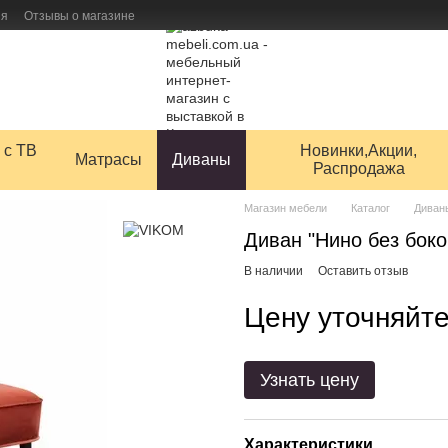
ия
Отзывы о магазине
 товаров
 с ТВ
Новинки,Акции,
Матрасы
Диваны
Распродажа
Магазин мебели
Каталог
Диван
Диван "Нино без бок
В наличии
Оставить отзыв
Цену уточняйт
Узнать цену
Характеристики