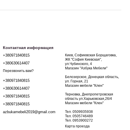
Контактная информация
+380971840815
Киев, Софиевская Борщаговка,
ЖК "София Киевская",
+380630614407
ул.Чубинского, 4
Магазин "Азбука Мебели"
Перезвонить вам?
Белозерское, Донецкая область,
+380971840815
ул. Горная, 21
Магазин мебели "Клен"
+380630614407
Терновка, Днепропетровская
+380971840815
область ул.Харьковская,26/4
Магазин мебели "Клен"
+380971840815
Тел. 0509935938
azbukamebeli2019@gmail.com
Тел. 0505746489
Тел. 0953900272
Карта проезда