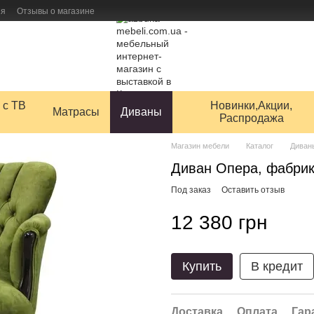
ия
Отзывы о магазине
 товаров
 с ТВ
Новинки,Акции,
Матрасы
Диваны
Распродажа
Магазин мебели
Каталог
Диван
Диван Опера, фабри
Под заказ
Оставить отзыв
12 380 грн
Купить
В кредит
Доставка
Оплата
Гар