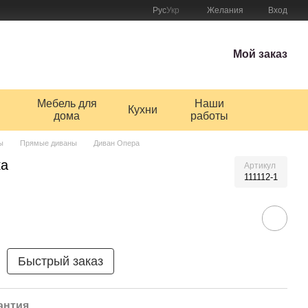
Рус
Укр
Желания
Вход
Мой заказ
Мебель для
Наши
Кухни
дома
работы
ы
Прямые диваны
Диван Опера
ка
Артикул
111112-1
Быстрый заказ
антия