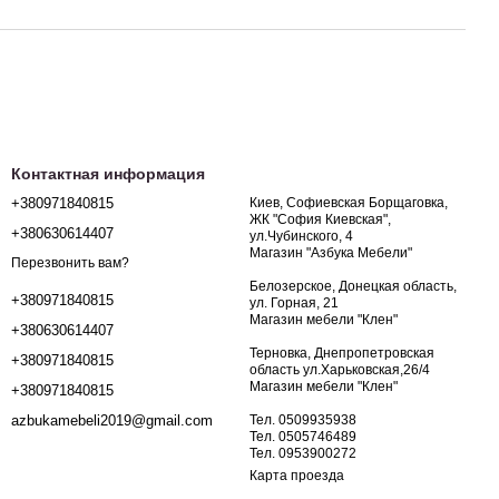
Контактная информация
+380971840815
Киев, Софиевская Борщаговка,
ЖК "София Киевская",
+380630614407
ул.Чубинского, 4
Магазин "Азбука Мебели"
Перезвонить вам?
Белозерское, Донецкая область,
+380971840815
ул. Горная, 21
Магазин мебели "Клен"
+380630614407
Терновка, Днепропетровская
+380971840815
область ул.Харьковская,26/4
Магазин мебели "Клен"
+380971840815
Тел. 0509935938
azbukamebeli2019@gmail.com
Тел. 0505746489
Тел. 0953900272
Карта проезда