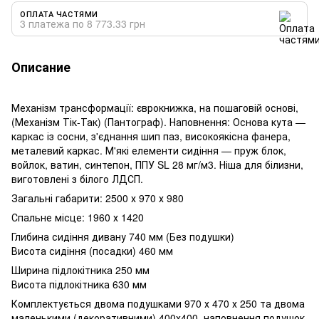
ОПЛАТА ЧАСТЯМИ
3 платежа по 8 773.33 грн
Описание
Механізм трансформації: єврокнижка, на пошаговій основі,
(Механізм Тік-Так) (Пантограф). Наповнення: Основа кута —
каркас із сосни, з'єднання шип паз, високоякісна фанера,
металевий каркас. М'які елементи сидіння — пруж блок,
войлок, ватин, синтепон, ППУ SL 28 мг/м3. Ніша для білизни,
виготовлені з білого ЛДСП.
Загальні габарити: 2500 х 970 х 980
Спальне місце: 1960 х 1420
Глибина сидіння дивану 740 мм (Без подушки)
Висота сидіння (посадки) 460 мм
Ширина підлокітника 250 мм
Висота підлокітника 630 мм
Комплектується двома подушками 970 х 470 х 250 та двома
маленькими (декоративними) 400х400, наповнення подушок