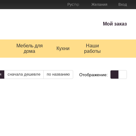
Рус
Укр
Желания
Вход
Мой заказ
Мебель для
Наши
Кухни
дома
работы
и
сначала дешевле
по названию
Отображение: