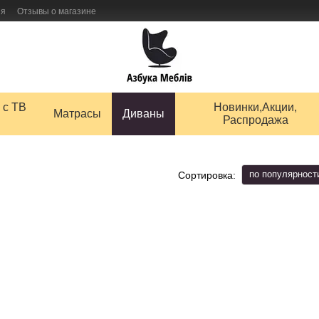
ия
Отзывы о магазине
 товаров
 с ТВ
Новинки,Акции,
Матрасы
Диваны
Распродажа
по популярност
Сортировка: