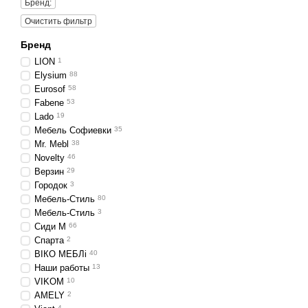
Бренд:
Очистить фильтр
Бренд
LION
1
Elysium
88
Eurosof
58
Fabene
53
Lado
19
Мебель Софиевки
35
Mr. Mebl
38
Novelty
46
Верзин
29
Городок
3
Мебель-Стиль
80
Мебель-Стиль
3
Сиди М
66
Спарта
2
ВІКО МЕБЛі
40
Наши работы
13
VIKOM
10
AMELY
2
4