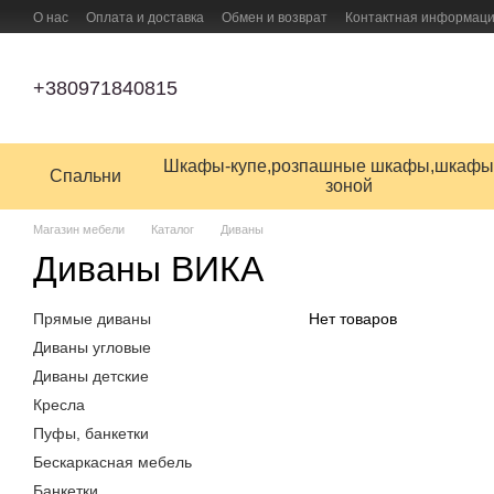
Перейти к основному контенту
О нас
Оплата и доставка
Обмен и возврат
Контактная информац
ПУБЛИЧНЫЙ ДОГОВОР (ОФЕРТА) на заказ, купли-продажи и доставки
+380971840815
Шкафы-купе,розпашные шкафы,шкафы
Спальни
зоной
Магазин мебели
Каталог
Диваны
Диваны ВИКА
Прямые диваны
Нет товаров
Диваны угловые
Диваны детские
Кресла
Пуфы, банкетки
Бескаркасная мебель
Банкетки