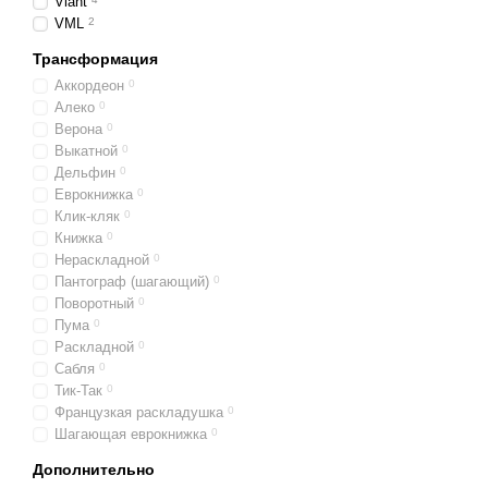
Viant
VML
2
Трансформация
Аккордеон
0
Алеко
0
Верона
0
Выкатной
0
Дельфин
0
Еврокнижка
0
Клик-кляк
0
Книжка
0
Нераскладной
0
Пантограф (шагающий)
0
Поворотный
0
Пума
0
Раскладной
0
Сабля
0
Тик-Так
0
Французкая раскладушка
0
Шагающая еврокнижка
0
Дополнительно