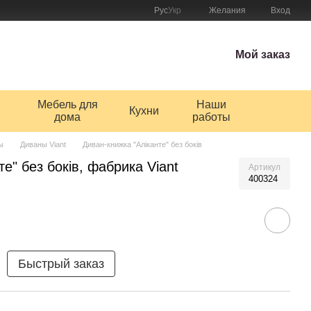
Рус
Укр
Желания
Вход
Мой заказ
Мебель для
Наши
Кухни
дома
работы
ы
Диваны Viant
Диван-книжка "Аліканте" без боків
е" без боків, фабрика Viant
Артикул
400324
Быстрый заказ