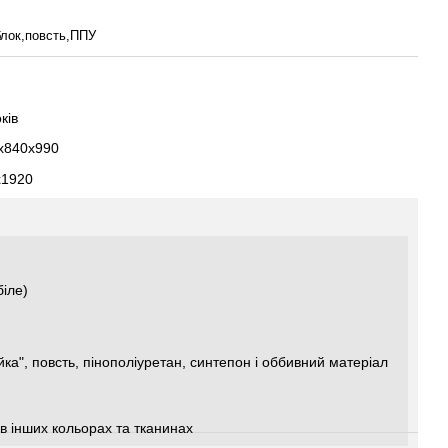
блок,повсть,ППУ
ків
0х840х990
х1920
біле)
ка", повсть, пінополіуретан, синтепон і оббивний матеріал
в інших кольорах та тканинах