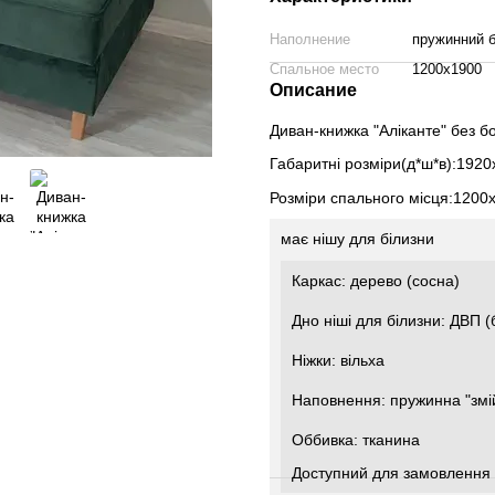
Наполнение
пружинний 
Спальное место
1200х1900
Описание
Диван-книжка "Аліканте" без бо
Габаритні розміри(д*ш*в):192
Розміри спального місця:1200
має нішу для білизни
Каркас: дерево (сосна)
Дно ніші для білизни: ДВП (
Ніжки: вільха
Наповнення: пружинна "змій
Оббивка: тканина
Доступний для замовлення 