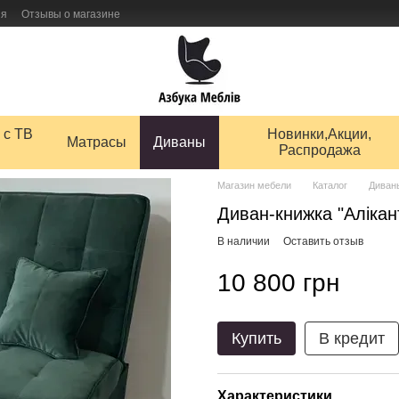
ия
Отзывы о магазине
 товаров
 с ТВ
Новинки,Акции,
Матрасы
Диваны
Распродажа
Магазин мебели
Каталог
Диван
Диван-книжка "Алікант
В наличии
Оставить отзыв
10 800 грн
Купить
В кредит
Характеристики