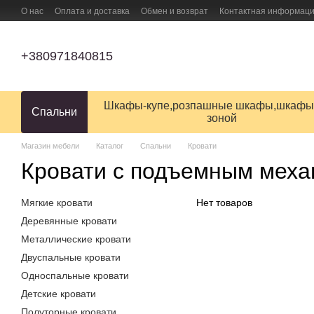
Перейти к основному контенту
О нас
Оплата и доставка
Обмен и возврат
Контактная информац
ПУБЛИЧНЫЙ ДОГОВОР (ОФЕРТА) на заказ, купли-продажи и доставки
+380971840815
Шкафы-купе,розпашные шкафы,шкафы
Спальни
зоной
Магазин мебели
Каталог
Спальни
Кровати
Кровати с подъемным мех
Мягкие кровати
Нет товаров
Деревянные кровати
Металлические кровати
Двуспальные кровати
Односпальные кровати
Детские кровати
Полуторные кровати