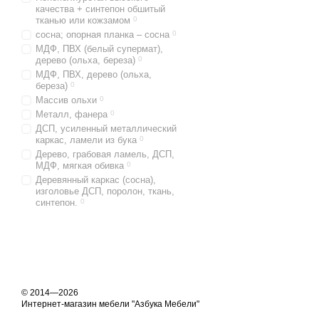
качества + синтепон обшитый
тканью или кожзамом
0
сосна; опорная планка – сосна
0
МДФ, ПВХ (белый супермат),
дерево (ольха, береза)
0
МДФ, ПВХ, дерево (ольха,
береза)
0
Массив ольхи
0
Металл, фанера
0
ДСП, усиленный металлический
каркас, ламели из бука
0
Дерево, грабовая ламель, ДСП,
МДФ, мягкая обивка
0
Деревянный каркас (сосна),
изголовье ДСП, поролон, ткань,
синтепон.
0
© 2014—2026
Интернет-магазин мебели "Азбука Мебели"