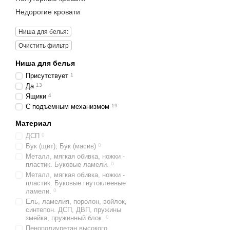
Недорогие кровати
Ниша для белья:
Очистить фильтр
Ниша для белья
Присутствует
1
Да
13
Ящики
4
С подъемным механизмом
19
Материал
ДСП
0
Бук (щит); Бук (масив)
0
Металл, мягкая обивка, ножки -
пластик. Буковые ламели.
0
Металл, мягкая обивка, ножки -
пластик. Буковые гнутоклееные
ламели.
0
Ель, ламелия, поролон, войлок,
синтепон. ДСП, ДВП, пружины
змейка, пружинный блок.
0
Пенополиуретан высокого