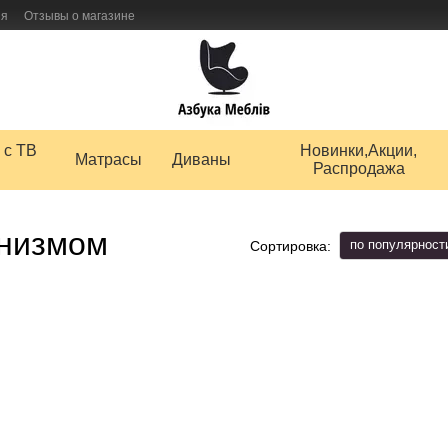
ия
Отзывы о магазине
 товаров
 с ТВ
Новинки,Акции,
Матрасы
Диваны
Распродажа
анизмом
по популярност
Сортировка: