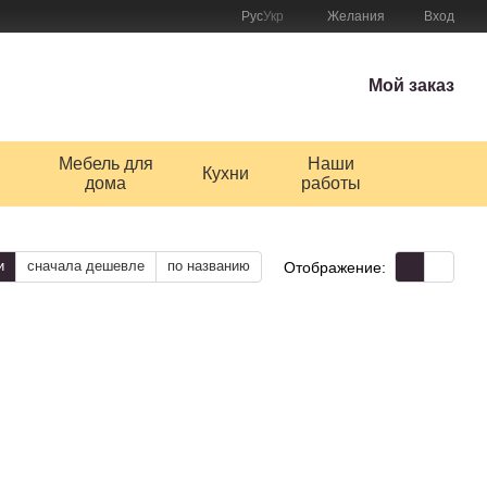
Рус
Укр
Желания
Вход
Мой заказ
Мебель для
Наши
Кухни
дома
работы
и
сначала дешевле
по названию
Отображение: