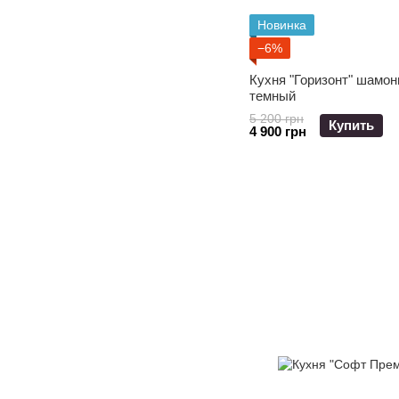
Новинка
−6%
Кухня "Горизонт" шамо
темный
5 200 грн
Купить
4 900 грн