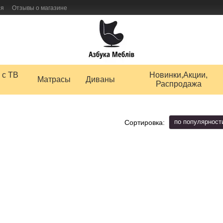
ия
Отзывы о магазине
 товаров
 с ТВ
Новинки,Акции,
Матрасы
Диваны
Распродажа
по популярност
Сортировка: