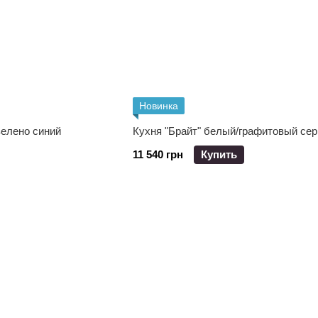
Новинка
зелено синий
Кухня "Брайт" белый/графитовый се
11 540 грн
Купить