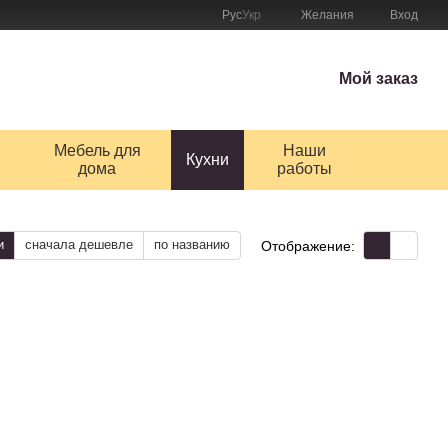
Рус
Укр
Желания
Вход
Мой заказ
Мебель для
Наши
Кухни
дома
работы
и
сначала дешевле
по названию
Отображение: