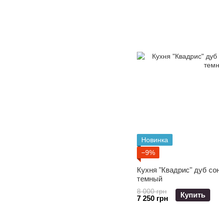
Новинка
−9%
Кухня "Квадрис" дуб со
темный
8 000 грн
Купить
7 250 грн