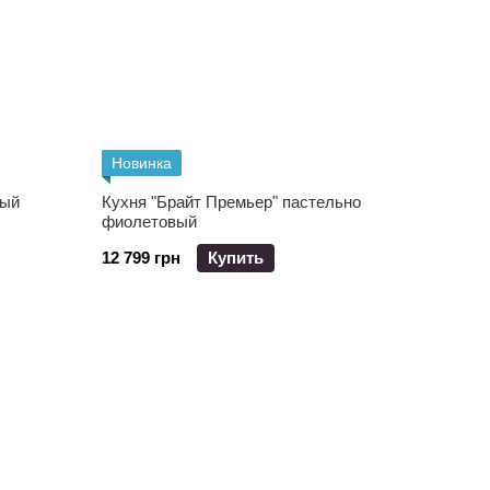
Новинка
рый
Кухня "Брайт Премьер" пастельно
фиолетовый
12 799 грн
Купить