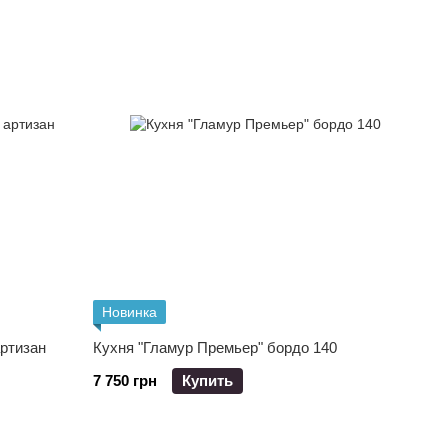
Новинка
артизан
Кухня "Гламур Премьер" бордо 140
7 750 грн
Купить