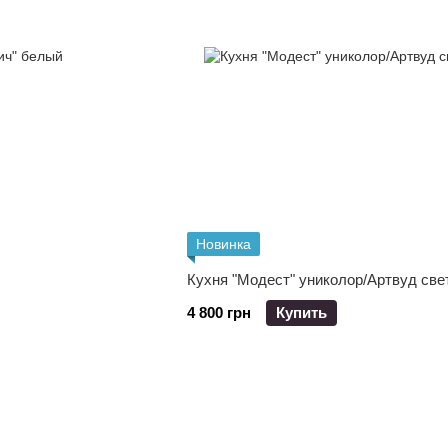
Новинка
Кухня "Модест" униколор/Артвуд св
4 800 грн
Купить