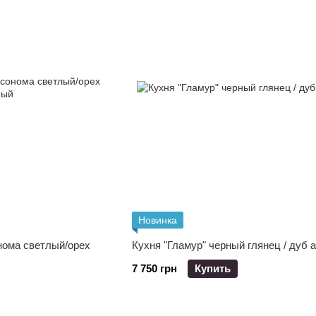
Новинка
нома светлый/орех
Кухня "Гламур" черный глянец / дуб 
7 750 грн
Купить