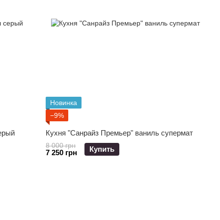
Новинка
−9%
ерый
Кухня "Санрайз Премьер" ваниль супермат
8 000 грн
Купить
7 250 грн