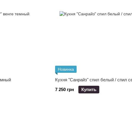
Новинка
емный
Кухня "Санрайз" спил белый / спил с
7 250 грн
Купить