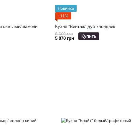
Новинка
−11%
ни светлый/шамони
Кухня "Винтаж" дуб клондайк
6 600 грн
Купить
5 870 грн