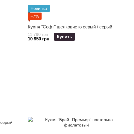
Новинка
−7%
Кухня "Софт" шелковисто серый / серый
11 790 грн
Купить
10 950 грн