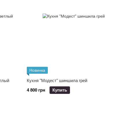
Новинка
етлый
Кухня "Модест" шиншила грей
4 800 грн
Купить