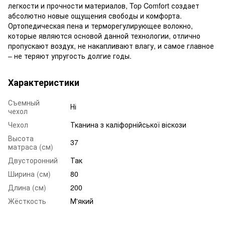
легкости и прочности материалов, Top Comfort создает
абсолютно новые ощущения свободы и комфорта.
Ортопедическая пена и терморегулирующее волокно,
которые являются основой данной технологии, отлично
пропускают воздух, не накапливают влагу, и самое главное
– не теряют упругость долгие годы.
Характеристики
Съемный
Ні
чехол
Чехол
Тканина з каліфорнійської віскози
Высота
37
матраса (см)
Двусторонний
Так
Ширина (см)
80
Длина (см)
200
Жёсткость
М'який