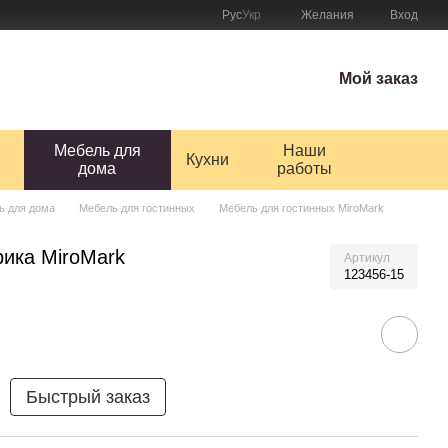
Рус
Укр
Желания
Вход
Мой заказ
Мебель для
Наши
Кухни
дома
работы
ь для дома
Мебель для гостинных
Мебель для гостинных MiroMark
рика MiroMark
Артикул
123456-15
Быстрый заказ