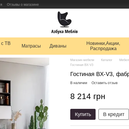
ия
Отзывы о магазине
 товаров
 с ТВ
Новинки,Акции,
Матрасы
Диваны
Распродажа
Магазин мебели
Каталог
Мебел
Гостиная BX-V3
Гостиная BX-V3, фаб
В наличии
Оставить отзыв
8 214 грн
Купить
В кредит