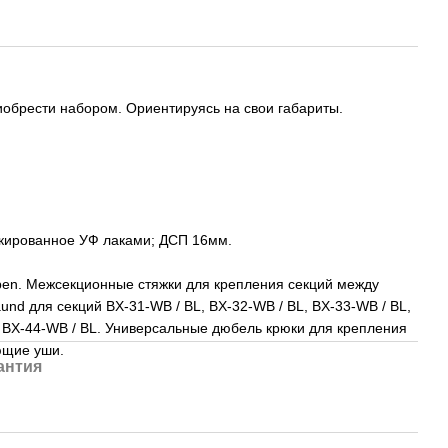
обрести набором. Ориентируясь на свои габариты.
кированное УФ лаками; ДСП 16мм.
pen. Межсекционные стяжки для крепления секций между
nd для секций BX-31-WB / BL, BX-32-WB / BL, BX-33-WB / BL,
, BX-44-WB / BL. Универсальные дюбель крюки для крепления
ющие уши.
антия