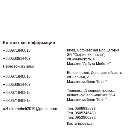
Контактная информация
+380971840815
Киев, Софиевская Борщаговка,
ЖК "София Киевская",
+380630614407
ул.Чубинского, 4
Магазин "Азбука Мебели"
Перезвонить вам?
Белозерское, Донецкая область,
+380971840815
ул. Горная, 21
Магазин мебели "Клен"
+380630614407
Терновка, Днепропетровская
+380971840815
область ул.Харьковская,26/4
Магазин мебели "Клен"
+380971840815
Тел. 0509935938
azbukamebeli2019@gmail.com
Тел. 0505746489
Тел. 0953900272
Карта проезда