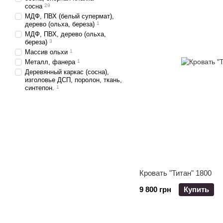
сосна
29
МДФ, ПВХ (белый супермат),
дерево (ольха, береза)
1
МДФ, ПВХ, дерево (ольха,
береза)
3
Массив ольхи
1
Металл, фанера
1
Деревянный каркас (сосна),
изголовье ДСП, поролон, ткань,
синтепон.
1
Кровать "Титан" 1800
9 800 грн
Купить