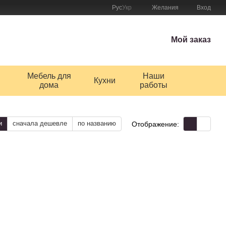
Рус
Укр
Желания
Вход
Мой заказ
Мебель для
Наши
Кухни
дома
работы
и
сначала дешевле
по названию
Отображение: