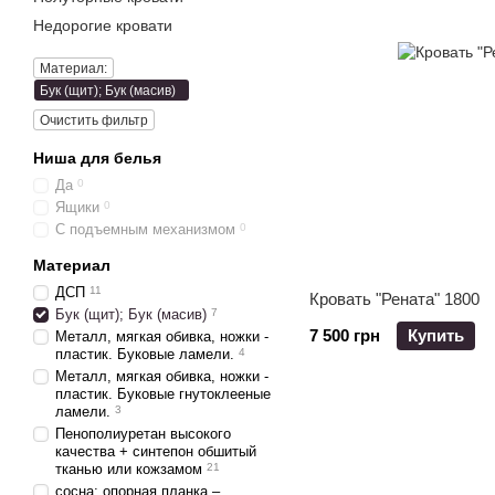
Недорогие кровати
Материал:
Бук (щит); Бук (масив)
Очистить фильтр
Ниша для белья
Да
0
Ящики
0
С подъемным механизмом
0
Материал
ДСП
11
Кровать "Рената" 1800
Бук (щит); Бук (масив)
7
7 500 грн
Купить
Металл, мягкая обивка, ножки -
пластик. Буковые ламели.
4
Металл, мягкая обивка, ножки -
пластик. Буковые гнутоклееные
ламели.
3
Пенополиуретан высокого
качества + синтепон обшитый
тканью или кожзамом
21
сосна; опорная планка –