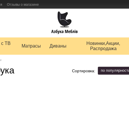
ия
Отзывы о магазине
 товаров
 с ТВ
Новинки,Акции,
Матрасы
Диваны
Распродажа
и
ука
по популярност
Сортировка: