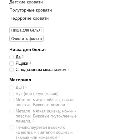
Детские кровати
Полуторные кровати
Недорогие кровати
Ниша для белья:
Очистить фильтр
Ниша для белья
Да
2
Ящики
4
С подъемным механизмом
2
Материал
ДСП
0
Бук (щит); Бук (масив)
0
Металл, мягкая обивка, ножки -
пластик. Буковые ламели.
0
Металл, мягкая обивка, ножки -
пластик. Буковые гнутоклееные
ламели.
0
Пенополиуретан высокого
качества + синтепон обшитый
тканью или кожзамом
0