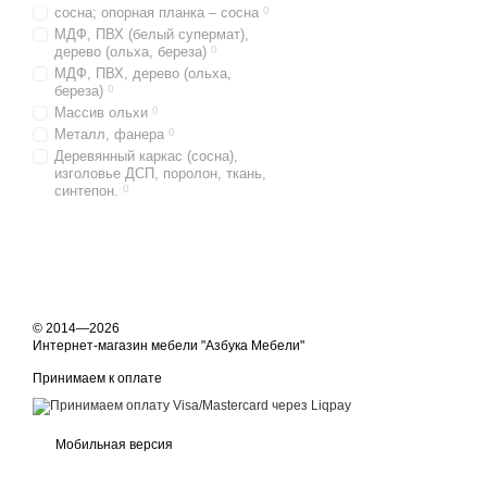
сосна; опорная планка – сосна
0
МДФ, ПВХ (белый супермат),
дерево (ольха, береза)
0
МДФ, ПВХ, дерево (ольха,
береза)
0
Массив ольхи
0
Металл, фанера
0
Деревянный каркас (сосна),
изголовье ДСП, поролон, ткань,
синтепон.
0
© 2014—2026
Интернет-магазин мебели "Азбука Мебели"
Принимаем к оплате
Мобильная версия