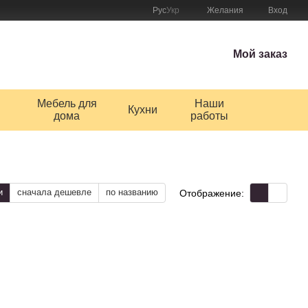
Рус
Укр
Желания
Вход
Мой заказ
Мебель для
Наши
Кухни
дома
работы
и
сначала дешевле
по названию
Отображение: