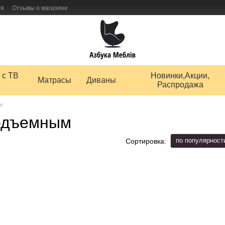
ия
Отзывы о магазине
 товаров
 с ТВ
Новинки,Акции,
Матрасы
Диваны
Распродажа
и
подъемным
по популярност
Сортировка: