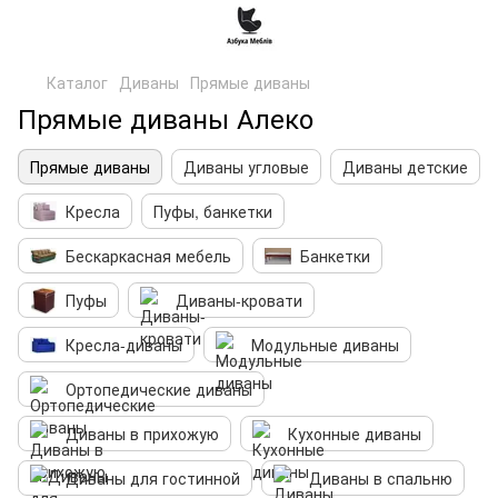
Каталог
Диваны
Прямые диваны
Прямые диваны Алеко
Прямые диваны
Диваны угловые
Диваны детские
Кресла
Пуфы, банкетки
Бескаркасная мебель
Банкетки
Пуфы
Диваны-кровати
Кресла-диваны
Модульные диваны
Ортопедические диваны
Диваны в прихожую
Кухонные диваны
Диваны для гостинной
Диваны в спальню