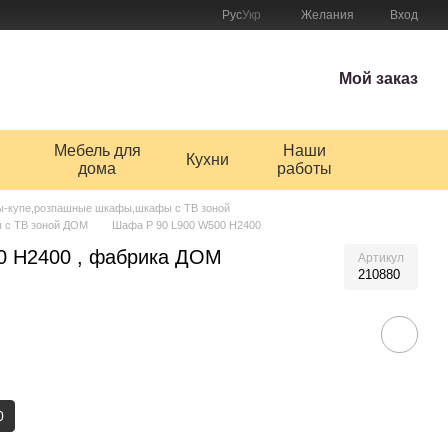
Рус
Укр
Желания
Вход
Мой заказ
Мебель для
Наши
Кухни
дома
работы
-купе,розпашные шкафы,шкафы с ТВ зоной
 с ТВ зоной ДОМ
Шафа Р 90 L900 W500 H2400
0 H2400 , фабрика ДОМ
Артикул
210880
0