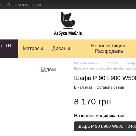
ия
Отзывы о магазине
 товаров
 с ТВ
Новинки,Акции,
Матрасы
Диваны
Распродажа
Магазин мебели
Каталог
Шкафы
Шкафы-купе,розпашные шкафы,шкафы
Шафа Р 90 L900 W50
В наличии
Оставить отзыв
8 170 грн
Название модификации
Шафа Р 90 L900 W500 H240