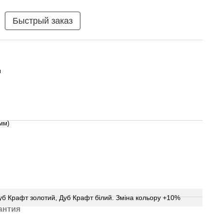
Быстрый заказ
м
мм)
Дуб Крафт золотий, Дуб Крафт білий. Зміна кольору +10%
антия