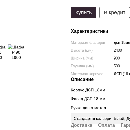
Купить
В кредит
Характеристики
Материал фасадов
дсп 18м
Высота (мм)
2400
Ширина (мм)
900
Глубина (мм)
500
Материал корпуса
ДСП (18 
Описание
Корпус ДСП 18мм
Фасад ДСП 18 мм
Ручка довга метал
Стандартні кольори: Білий, 
Доставка
Оплата
Гар