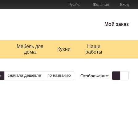
Рус
Укр
Желания
Вход
Мой заказ
Мебель для
Наши
Кухни
дома
работы
и
сначала дешевле
по названию
Отображение: