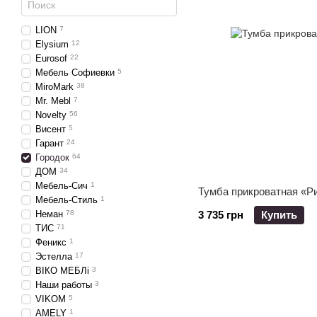
LION
7
Elysium
12
Eurosof
22
Мебель Софиевки
5
MiroMark
38
Mr. Mebl
7
Novelty
56
Висент
5
Гарант
24
Городок
64
ДОМ
34
Мебель-Сич
1
Тумба прикроватная «Р
Мебель-Стиль
1
Неман
78
3 735 грн
Купить
ТИС
71
Феникс
1
Эстелла
17
ВІКО МЕБЛі
3
Наши работы
3
VIKOM
5
AMELY
1