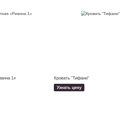
ианна 1»
Кровать "Тифани"
Узнать цену