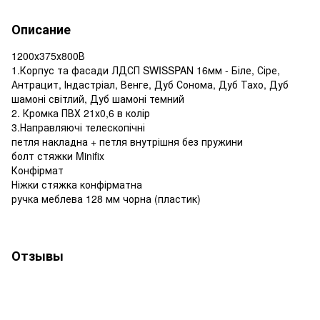
Описание
1200х375х800В
1.Корпус та фасади ЛДСП SWISSPAN 16мм - Біле, Сіре,
Антрацит, Індастріал, Венге, Дуб Сонома, Дуб Тахо, Дуб
шамоні світлий, Дуб шамоні темний
2. Кромка ПВХ 21х0,6 в колір
3.Направляючі телескопічні
петля накладна + петля внутрішня без пружини
болт стяжки Minifix
Конфірмат
Ніжки стяжка конфірматна
ручка меблева 128 мм чорна (пластик)
Отзывы