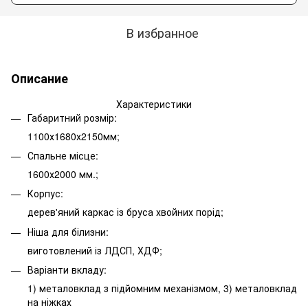
В избранное
Описание
Характеристики
Габаритний розмір:
1100х1680х2150мм;
Спальне місце:
1600х2000 мм.;
Корпус:
дерев'яний каркас із бруса хвойних порід;
Ніша для білизни:
виготовлений із ЛДСП, ХДФ;
Варіанти вкладу:
1) металовклад з підйомним механізмом, 3) металовклад
на ніжках