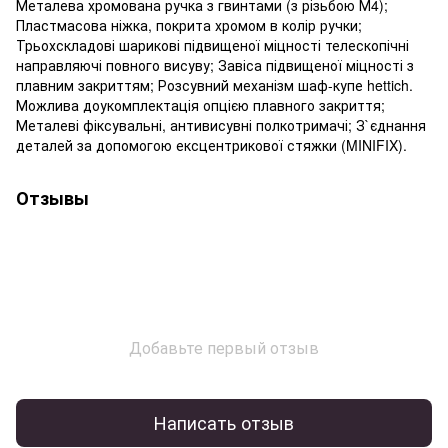
Металева хромована ручка з гвинтами (з різьбою М4);
Пластмасова ніжка, покрита хромом в колір ручки;
Трьохскладові шарикові підвищеної міцності телескопічні
направляючі повного висуву; Завіса підвищеної міцності з
плавним закриттям; Розсувний механізм шаф-купе hettich.
Можлива доукомплектація опцією плавного закриття;
Металеві фіксувальні, антивисувні полкотримачі; З`єднання
деталей за допомогою ексцентрикової стяжки (MINIFIX).
Отзывы
Добавьте первый отзыв
Написать отзыв