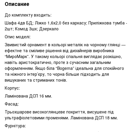
Описание
До комплекту входить:
Шафа 4дв БД; Ліжко 1,6х2,0 без каркасу; Приліжкова тумба -
2шт; Комод 3шх; Дзеркало
Опис моделі:
Звивистий орнамент в кольорі металік на чорному глянці —
ефектне та сміливе рішення від дизайнерів виробника
“МироМарк”. У такому кольорі спальня виглядає розкішно,
навіть аристократично, проте з сучасним загальним
оформленням. Якщо біла “Bogema” ідеальна для спокійного
та ніжного інтер’єру, то чорна більше підходить для
вишуканих та стриманих тонів.
Корпус:
Ламінована ДСП 16 мм.
Фасад:
Трьохшарове високоглянцеве покриття, висушене під
ультрафіолетовими променями. Ламінована ДСП 18 мм.
Фурнітура: