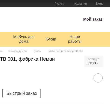
Рус
Укр
Желания
Вход
Мой заказ
Мебель для
Наши
Кухни
дома
работы
ни
Комоды,тумбы
Тумбы
Тумба под телевизор ТВ 001
 ТВ 001, фабрика Неман
Артикул
111135
Быстрый заказ