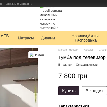
ия
Отзывы о магазине
 товаров
 с ТВ
Новинки,Акции,
Матрасы
Диваны
Распродажа
Магазин мебели
Каталог
Спаль
Тумба под телевизор
В наличии
Оставить отзыв
7 800 грн
Купить
В кредит
Характеристики