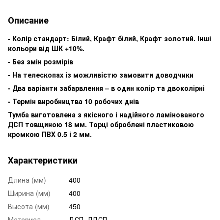
Описание
- Колір стандарт: Білий, Крафт білий, Крафт золотий. Інші
кольори від ШК +10%.
- Без змін розмірів
- На телескопах із можливістю замовити доводчики
- Два варіанти забарвлення – в один колір та двоколірні
- Термін виробництва 10 робочих днів
Тумба виготовлена з якісного і надійного ламінованого
ДСП товщиною 18 мм. Торці оброблені пластиковою
кромкою ПВХ 0.5 і 2 мм.
Характеристики
Длина (мм)
400
Ширина (мм)
400
Высота (мм)
450
Материал
ДСП, ЛДСП