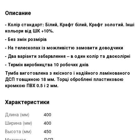
Описание
- Колір стандарт: Білий, Крафт білий, Крафт золотий. Інші
кольори від ШК +10%.
- Без змін розмірів
- На телескопах із можливістю замовити доводчики
- Два варіанти забарвлення – в один колір та двоколірні
- Термін виробництва 10 робочих днів
Тумба виготовлена з якісного і надійного ламінованого
ДСП товщиною 18 мм. Торці оброблені пластиковою
кромкою ПВХ 0.5 і 2 мм.
Характеристики
Длина (мм)
400
Ширина (мм)
400
Высота (мм)
450
Материал
ДСП