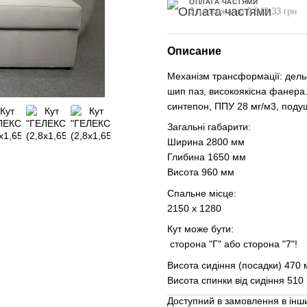
ОПЛАТА ЧАСТЯМИ
3 платежа по 9 843.33 грн
Описание
Механізм трансформації: дель
шип паз, високоякісна фанера.
синтепон, ППУ 28 мг/м3, поду
Загальні габарити:
Ширина 2800 мм
Глибина 1650 мм
Висота 960 мм
Спальне місце:
2150 х 1280
Кут може бути:
сторона "Г" або сторона "7"!
Висота сидіння (посадки) 470
Висота спинки від сидіння 510
Доступний в замовлення в інш