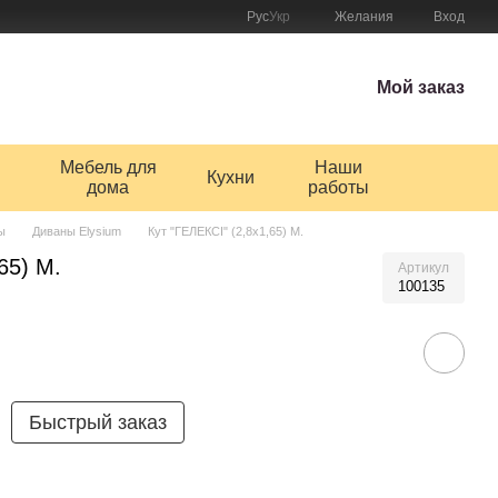
Рус
Укр
Желания
Вход
Мой заказ
Мебель для
Наши
Кухни
дома
работы
ы
Диваны Elysium
Кут "ГЕЛЕКСІ" (2,8х1,65) M.
65) M.
Артикул
100135
Быстрый заказ