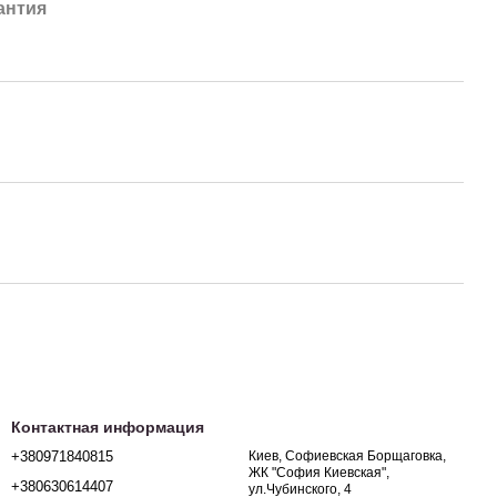
антия
Контактная информация
+380971840815
Киев, Софиевская Борщаговка,
ЖК "София Киевская",
+380630614407
ул.Чубинского, 4