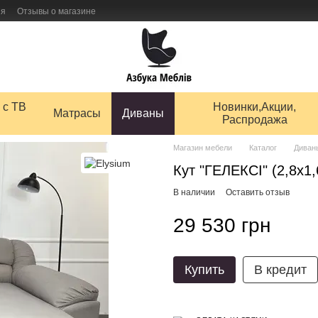
ия
Отзывы о магазине
 товаров
 с ТВ
Новинки,Акции,
Матрасы
Диваны
Распродажа
Магазин мебели
Каталог
Диван
Кут "ГЕЛЕКСІ" (2,8х1,
В наличии
Оставить отзыв
29 530 грн
Купить
В кредит