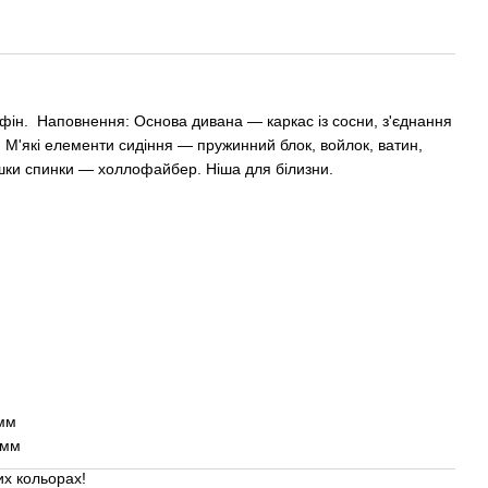
фін. Наповнення: Основа дивана — каркас із сосни, з'єднання
 М'які елементи сидіння — пружинний блок, войлок, ватин,
шки спинки — холлофайбер. Ніша для білизни.
 мм
 мм
их кольорах!