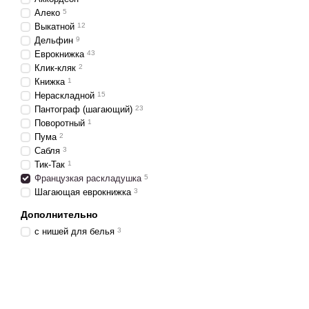
Алеко
5
Выкатной
12
Дельфин
9
Еврокнижка
43
Клик-кляк
2
Книжка
1
Нераскладной
15
Пантограф (шагающий)
23
Поворотный
1
Пума
2
Сабля
3
Тик-Так
1
Французкая раскладушка
5
Шагающая еврокнижка
3
Дополнительно
с нишей для белья
3