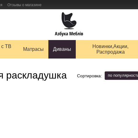
ия
Отзывы о магазине
 товаров
 с ТВ
Новинки,Акции,
Матрасы
Диваны
Распродажа
я раскладушка
по популярност
Сортировка: