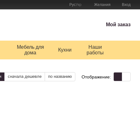
Рус
Укр
Желания
Вход
Мой заказ
Мебель для
Наши
Кухни
дома
работы
и
сначала дешевле
по названию
Отображение: