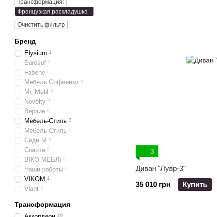
Трансформация:
Французкая раскладушка
Очистить фильтр
Бренд
Elysium
1
Eurosof
0
Fabene
0
Мебель Софиевки
0
Mr. Mebl
0
Novelty
0
Верзин
0
Мебель-Стиль
3
Мебель-Стиль
0
Сиди М
0
Спарта
0
3
ВІКО МЕБЛі
0
Диван "Лувр-3"
Наши работы
0
VIKOM
1
35 010 грн
Купить
Viant
0
Трансформация
Аккордеон
29