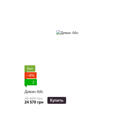
Хит
−4%
2
Диван Айс
25 660 грн
Купить
24 570 грн