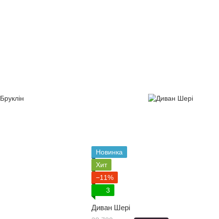
Новинка
Хит
−11%
3
Диван Шері