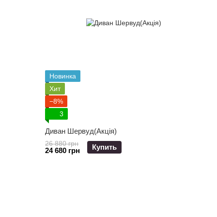
Новинка
Хит
−8%
3
Диван Шервуд(Акція)
26 880 грн
Купить
24 680 грн