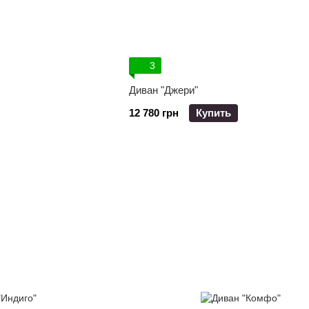
3
Диван "Джери"
12 780 грн
Купить