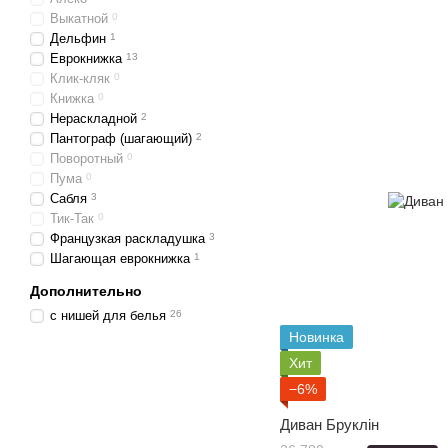
Выкатной
0
Дельфин
1
Еврокнижка
13
Клик-кляк
0
Книжка
0
Нераскладной
2
Пантограф (шагающий)
2
Поворотный
0
Пума
0
Сабля
3
Тик-Так
0
Французкая раскладушка
3
Шагающая еврокнижка
1
Дополнительно
с нишей для белья
26
Новинка
Хит
−6%
Диван Бруклін