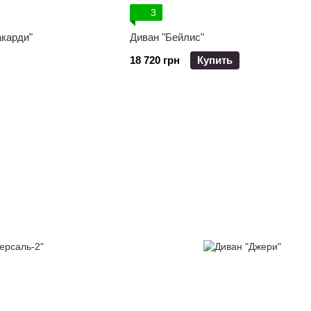
3
акарди"
Диван "Бейлис"
18 720 грн
Купить