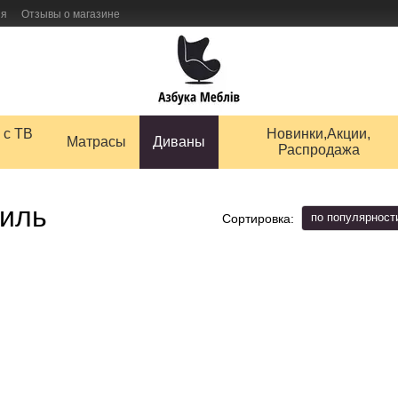
ия
Отзывы о магазине
 товаров
 с ТВ
Новинки,Акции,
Матрасы
Диваны
Распродажа
иль
по популярност
Сортировка: