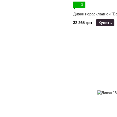
3
Диван нераскладной "Б
32 265 грн
Купить