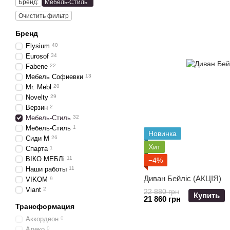
Бренд:
Мебель-Стиль
Очистить фильтр
Бренд
Elysium
40
Eurosof
34
Fabene
22
Мебель Софиевки
13
Mr. Mebl
20
Novelty
29
Верзин
2
Мебель-Стиль
32
Мебель-Стиль
1
Новинка
Сиди М
26
Хит
Спарта
1
ВІКО МЕБЛі
11
−4%
Наши работы
11
Диван Бейліс (АКЦІЯ)
VIKOM
9
Viant
2
22 880 грн
Купить
21 860 грн
Трансформация
Аккордеон
0
Алеко
0