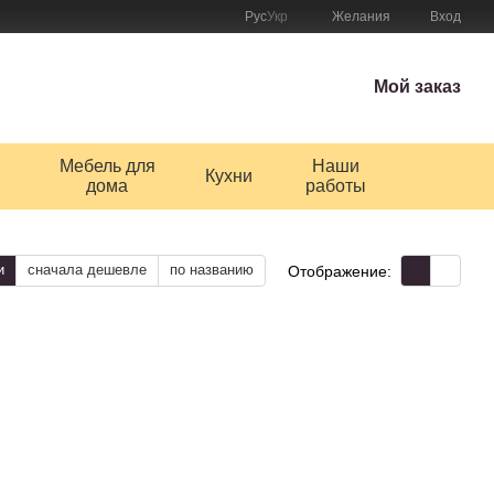
Рус
Укр
Желания
Вход
Мой заказ
Мебель для
Наши
Кухни
дома
работы
и
сначала дешевле
по названию
Отображение: