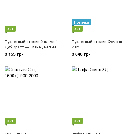
Новинка
Хит
Хит
Туалетный столик 2шл Asti
Туалетный столик Фемели
Дуб Крафт — Глянец Белый
2шх
3 155 грн
3 840 грн
Хит
Хит
Спальня Сіті
Шафа Сімпл 3Д