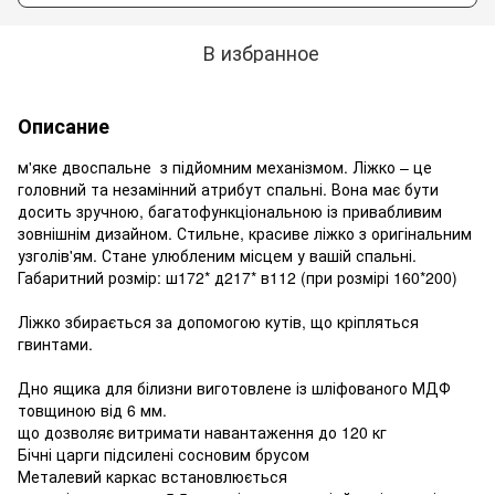
В избранное
Описание
м'яке двоспальне з підйомним механізмом. Ліжко – це
головний та незамінний атрибут спальні. Вона має бути
досить зручною, багатофункціональною із привабливим
зовнішнім дизайном. Стильне, красиве ліжко з оригінальним
узголів'ям. Стане улюбленим місцем у вашій спальні.
Габаритний розмір: ш172* д217* в112 (при розмірі 160*200)
Ліжко збирається за допомогою кутів, що кріпляться
гвинтами.
Дно ящика для білизни виготовлене із шліфованого МДФ
товщиною від 6 мм.
що дозволяє витримати навантаження до 120 кг
Бічні царги підсилені сосновим брусом
Металевий каркас встановлюється