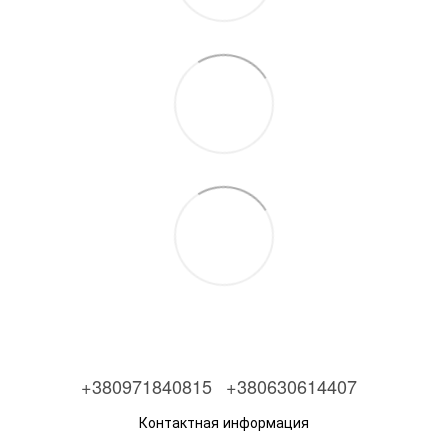
+380971840815
+380630614407
Контактная информация