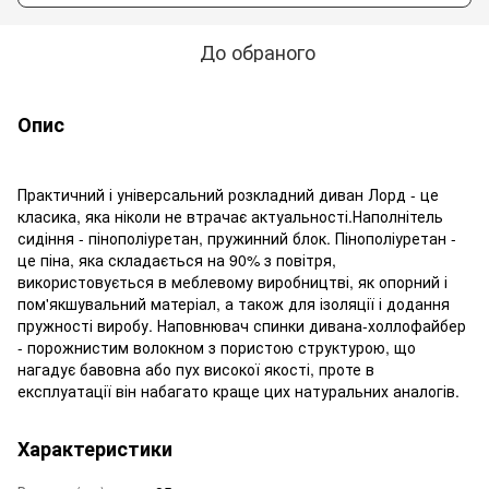
До обраного
Опис
Практичний і універсальний розкладний диван Лорд - це
класика, яка ніколи не втрачає актуальності.Наполнітель
сидіння - пінополіуретан, пружинний блок. Пінополіуретан -
це піна, яка складається на 90% з повітря,
використовується в меблевому виробництві, як опорний і
пом'якшувальний матеріал, а також для ізоляції і додання
пружності виробу. Наповнювач спинки дивана-холлофайбер
- порожнистим волокном з пористою структурою, що
нагадує бавовна або пух високої якості, проте в
експлуатації він набагато краще цих натуральних аналогів.
Характеристики