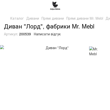
Каталог
Дивани
Прямі дивани
Прямі дивани Mr. Mebl
Ди
Диван "Лорд", фабрики Mr. Mebl
Артикул:
200539
Написати відгук