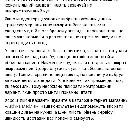
кожен вільний квадрат, навіть зазвичай не
використовуваний кут.
Якщо квадратура дозволяє вибрати кухонний диван-
трансформер, важливо виміряти його не тільки в
складеному, а й в розібраному вигляді. І переконатися, що
він зможе нормально розкритися, не впреться нікуди і не
перегородить прохід.
У зоні приготування їжі багато чинників, які здатні зіпсувати
зовнішній вигляд виробу, так що потрібна зносостійка
оббивна тканина. Найменше брудняться натуральна шкіра і
шкірозамінник. Добре служить будь-яка оббивка на основі
вінілу. Такі матеріали не вицвітають, не накопичують бруд,
за ними легко доглядати. Але вони не так приємні до тіла,
як текстиль. Тому необхідно підібрати компромісний
варіант, який просто мити і приємно чіпати.
Хороші якісні варіанти шукайте в каталозі інтернет-магазину
«
Азбука Меблів
». Наші консультанти допоможуть вибрати
кращий диван на кухню, а ціни, якість, рівень сервісу і
швидкість доставки вас приємно здивують.