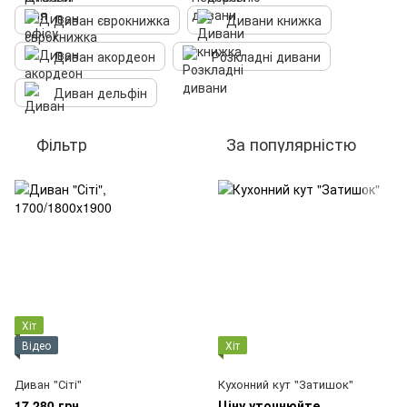
Диван єврокнижка
Дивани книжка
Диван акордеон
Розкладні дивани
Диван дельфін
Фільтр
За популярністю
Хіт
Відео
Хіт
Диван "Сіті"
Кухонний кут "Затишок"
17 280 грн
Ціну уточнюйте