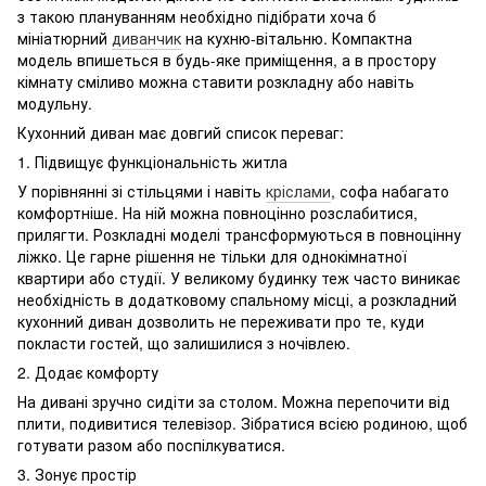
з такою плануванням необхідно підібрати хоча б
мініатюрний
диванчик
на кухню-вітальню. Компактна
модель впишеться в будь-яке приміщення, а в простору
кімнату сміливо можна ставити розкладну або навіть
модульну.
Кухонний диван має довгий список переваг:
1. Підвищує функціональність житла
У порівнянні зі стільцями і навіть
кріслами
, софа набагато
комфортніше. На ній можна повноцінно розслабитися,
прилягти. Розкладні моделі трансформуються в повноцінну
ліжко. Це гарне рішення не тільки для однокімнатної
квартири або студії. У великому будинку теж часто виникає
необхідність в додатковому спальному місці, а розкладний
кухонний диван дозволить не переживати про те, куди
покласти гостей, що залишилися з ночівлею.
2. Додає комфорту
На дивані зручно сидіти за столом. Можна перепочити від
плити, подивитися телевізор. Зібратися всією родиною, щоб
готувати разом або поспілкуватися.
3. Зонує простір