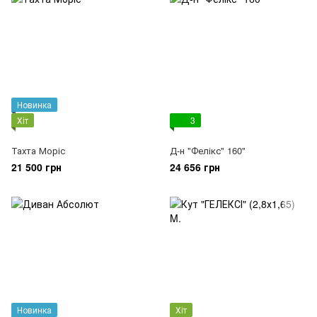
Новинка
Хіт
3
Тахта Моріс
Д-н "Фелікс" 160"
21 500 грн
24 656 грн
Новинка
Хіт