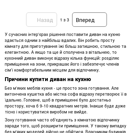
Назад
Вперед
1
з 3
У сучасних інтер'єрах рішення поставити диван на кухню
здається одним з найбільш вдалих. Він робить просту
кімнату для приготування їжі більш затишною, стильною та
елегантною. А якщо та ще й сполучена з вітальнею, то
кухонний диван виконує відразу кілька функцій: розділяє
приміщення на зони, прикрашає його і забезпечує членів
сім'ї комфортабельним місцем для відпочинку.
Причини купити диван на кухню
Без м'яких меблів кухня - це просто зона готування. Але
витончена кушетка або містка софа відразу перетворює її в
їдальню. Головне, щоб в приміщенні було достатньо
простору, хоча б 9-10 квадратних метрів. Інакше буде дуже
тісно і користуватися виробом не вийде.
Зону готування часто об'єднують з кімнатою відпочинку
заради того, щоб розширити приміщення. У такому випадку
без м'яких моделей дійсно не обійтися. Власникам будинків