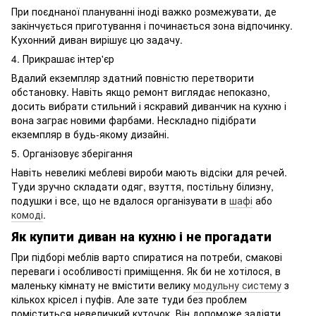
При поєднаної плануванні іноді важко розмежувати, де
закінчується приготування і починається зона відпочинку.
Кухонний диван вирішує цю задачу.
4. Прикрашає інтер'єр
Вдалий екземпляр здатний повністю перетворити
обстановку. Навіть якщо ремонт виглядає непоказно,
досить вибрати стильний і яскравий диванчик на кухню і
вона заграє новими фарбами. Нескладно підібрати
екземпляр в будь-якому дизайні.
5. Організовує зберігання
Навіть невеликі меблеві вироби мають відсіки для речей.
Туди зручно складати одяг, взуття, постільну білизну,
подушки і все, що не вдалося організувати в
шафі
або
комоді
.
Як купити диван на кухню і не прогадати
При підборі меблів варто спиратися на потреби, смакові
переваги і особливості приміщення. Як би не хотілося, в
маленьку кімнату не вмістити велику
модульну систему
з
кількох крісел і пуфів. Але зате туди без проблем
поміститься невеличкий куточок. Він допоможе задіяти