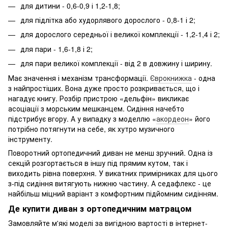
для дитини - 0,6-0,9 і 1,2-1,8;
для підлітка або худорлявого дорослого - 0,8-1 і 2;
для дорослого середньої і великої комплекції - 1,2-1,4 і 2;
для пари - 1,6-1,8 і 2;
для пари великої комплекції - від 2 в довжину і ширину.
Має значення і механізм трансформації.
Єврокнижка
- одна
з найпростіших. Вона дуже просто розкривається, що і
нагадує книгу. Розбір пристрою «дельфін» викликає
асоціації з морським мешканцем. Сидіння начебто
підстрибує вгору. А у випадку з моделлю «
акордеон
» його
потрібно потягнути на себе, як хутро музичного
інструменту.
Поворотний ортопедичний диван не менш зручний. Одна із
секцій розгортається в іншу під прямим кутом, так і
виходить рівна поверхня. У викатних примірниках для цього
з-під сидіння витягують нижню частину. А седафлекс - це
найбільш міцний варіант з комфортним підйомним сидінням.
Де купити диван з ортопедичним матрацом
Замовляйте м'які моделі за вигідною вартості в інтернет-