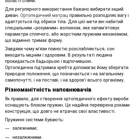
області спини.
Для регулярного використання бажано вибирати інший
диван.
Ортопедичний матрац
правильно розподіляє вагу і
адаптується під обриси тіла. Для цієї мети він набитий
спеціальним «розумним» волокном, яке запам'ятовує
параметри сплячого, або жорстким пружним механізмом,
що відмінно тримає форму.
Завдяки чому м'язи повністю розслабляються, сон
виходить міцним і здоровим. В результаті людина
прокидається бадьорьою і відпочившою.
Ортопедична підтримка хребта допомагає йому зберігати
природне положення, що позначається і на загальному
самопочутті, і на поставі, і на здоров'ї всього організму.
Різноманітність наповнювачів
Як правило, для створення ортопедичного ефекту вироби
оснащують блоком пружин. Це надійна перевірена роками
конструкція, що довго не втрачає свої властивості.
Пружинні системи бувають:
залежними;
незалежними.