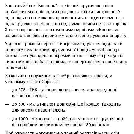
Залежний блок "Боннель" - це безліч пружинок, тісно
пов'язаних між собою, які працюють тільки синхронно. У
відповідь на натискання прогинається не один елемент, а
відразу декілька. Через що підтримка спини не така хороша.
Хоча в порівнянні з анатомічними виробами, «Боннель»
залишається більш корисним для опорно-рухового-апарату.
У довгостроковій перспективі рекомендується віддавати
перевагу незалежним пружинам. У блоці «Pocket spring»
кожна з них укладена в окремий чохол. Тому він реагує на
тиск точково і набагато швидше повертається в попереднє
положення.
За кількістю пружинок на 1 м² розрізняють такі види
механізму «Покет Спрінг»:
до 278 - TFK - універсальне рішення для середньої
вагової категорії;
до 500 - мультипакет довговічніше і краще підходить
для високих навантажень;
до 1000 - мікропакет - найбільш міцна конструкція, що
без проблем витримає масу понад 130 кілограм.
Щоб отримати максимально точний розподіл маси, слід