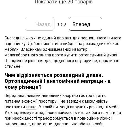
Показати ще 20 товарів
Назад
Вперед
1
з 9
Сьогодні ліжко - не єдиний варіант для повноцінного нічного
відпочинку. Добре виспатися вийде і на розкладних м'яких
меблях. Власникам однокімнатних квартир і
малогабаритного житла варто купити ортопедичний диван.
Це відмінне рішення для щоденного сну: зручне, практичне,
стильне.
Чим відрізняється розкладний диван.
Ортопедичний і анатомічний матраци - в
чому різниця?
Перед власниками невеликих квартир гостро стоїть
питання економії простору. І не завжди є можливість
поставити
ліжко
. У такій ситуації виручать розкладні меблі.
У складеному вигляді вони займають не так багато місця, а
при необхідності трансформується в повноцінне ліжко:
односпальне, полуторне, двоспальне або кінг-сайз.