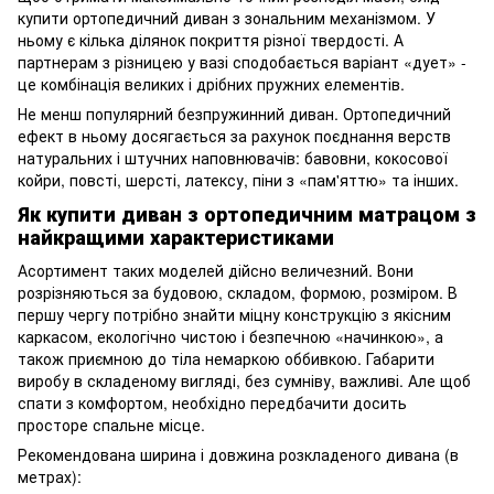
купити ортопедичний диван з зональним механізмом. У
ньому є кілька ділянок покриття різної твердості. А
партнерам з різницею у вазі сподобається варіант «дует» -
це комбінація великих і дрібних пружних елементів.
Не менш популярний безпружинний диван. Ортопедичний
ефект в ньому досягається за рахунок поєднання верств
натуральних і штучних наповнювачів: бавовни, кокосової
койри, повсті, шерсті, латексу, піни з «пам'яттю» та інших.
Як купити диван з ортопедичним матрацом з
найкращими характеристиками
Асортимент таких моделей дійсно величезний. Вони
розрізняються за будовою, складом, формою, розміром. В
першу чергу потрібно знайти міцну конструкцію з якісним
каркасом, екологічно чистою і безпечною «начинкою», а
також приємною до тіла немаркою оббивкою. Габарити
виробу в складеному вигляді, без сумніву, важливі. Але щоб
спати з комфортом, необхідно передбачити досить
просторе спальне місце.
Рекомендована ширина і довжина розкладеного дивана (в
метрах):