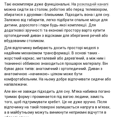
Такі екземпляри дуже функціональні. На
розкладній канапі
можна сидіти за столом, роботою або перед телевізором,
збиратися з друзями і близькими. Підходить вона і для сну.
Залежно від габаритів, легко підібрати спальне місце для
дитини, дорослого і пари будь-якої комплекції. Для
додаткової зручності та економії простору варто купити
ортопедичний диван з відсіками для зберігання речей або
вбудованим столиком.
Для відпочинку вибирають досить просторі моделі з
надійним механізмом трансформації. В основі таких -
жорсткий каркас, металевий або дерев'яний, а між ним і
тканинної оббивкою знаходиться прошарок матеріалу. Він
буває двох типів: анатомічний і ортопедичний. Диван з
анатомічною «начинкою» цілком може бути
комфортабельним. На ньому добре відпочивати сидячи або
напівлежачи.
Але він не завжди підходить для сну. М'яка набивка погано
тримає форму і проминается під вагою людини, замість
того, щоб підтримувати хребет. Це не дуже зручно. Після
відпочинку на такій поверхні залишається напруга в м'язах,
а в майбутньому можуть виникнути неприємні відчуття в