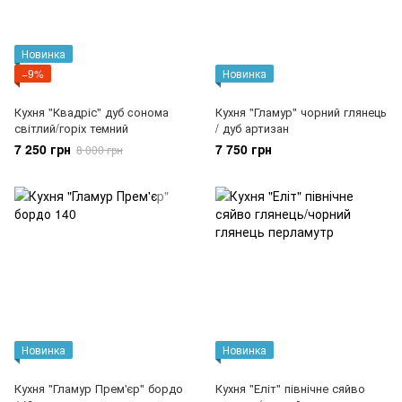
Новинка
−9%
Новинка
Кухня "Квадріс" дуб cонома
Кухня "Гламур" чорний глянець
світлий/горіх темний
/ дуб артизан
7 250 грн
7 750 грн
8 000 грн
Новинка
Новинка
Кухня "Гламур Прем'єр" бордо
Кухня "Еліт" північне сяйво