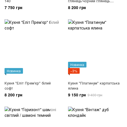
140
глянець/чорний глянець
перламутр
7 750 грн
8 200 грн
Новинка
Новинка
−3%
Кухня "Еліт Прем'єр" білий
Кухня "Платинум" карпатська
софт
ялина
8 200 грн
9 150 грн
9 400 грн