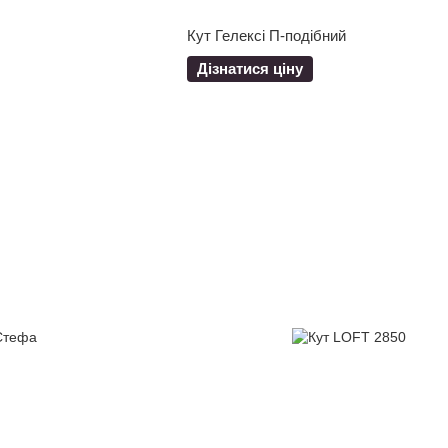
Кут Гелексі П-подібний
Дізнатися ціну