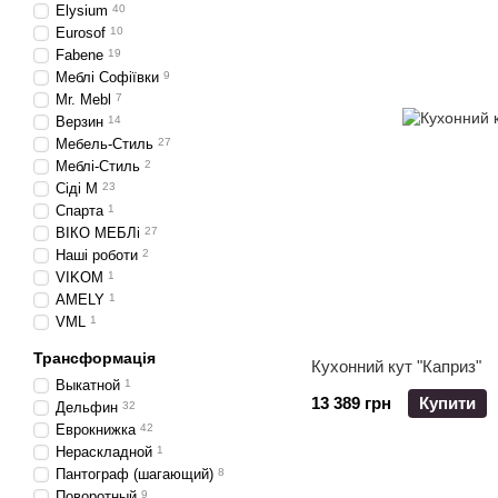
Elysium
40
Eurosof
10
Fabene
19
Меблі Софіївки
9
Mr. Mebl
7
Верзин
14
Мебель-Стиль
27
Меблі-Стиль
2
Сіді М
23
Спарта
1
ВІКО МЕБЛі
27
Наші роботи
2
VIKOM
1
AMELY
1
VML
1
Трансформація
Кухонний кут "Каприз"
Выкатной
1
13 389 грн
Купити
Дельфин
32
Еврокнижка
42
Нераскладной
1
Пантограф (шагающий)
8
Поворотный
9