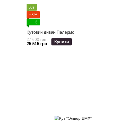
Хіт
−8%
3
Кутовий диван Палермо
27 600 грн
Купити
25 515 грн