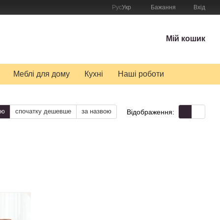
Рус
Укр
Бажання
Вхід
Мій кошик
Меблі для дому
Кухні
Наші роботи
тю
спочатку дешевше
за назвою
Відображення: