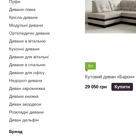
Пуфи
Дивани-ліжка
Крісла-дивани
Модульні дивани
Ортопедичні дивани
Дивани в вітальню
Кухонні дивани
Дивани для вітальні
Дивани в спальню
Хіт
Дивани для офісу
Кутовий диван «Барон»
Недорогі дивани
29 050 грн
Купити
Диван єврокнижка
Дивани книжка
Диван акордеон
Розкладні дивани
Диван дельфін
Бренд