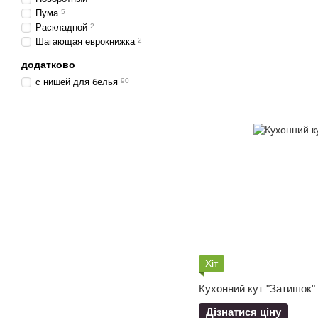
Пума
5
Раскладной
2
Шагающая еврокнижка
2
додатково
с нишей для белья
90
Хіт
Кухонний кут "Затишок"
Дізнатися ціну