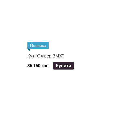
Новинка
Кут "Олівер ВМХ"
35 150 грн
Купити