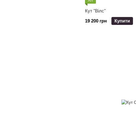
Хіт
Кут "Вілс"
19 200 грн
Купити