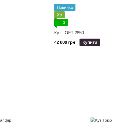
Новинка
Хіт
3
Кут LOFT 2850
42 800 грн
Купити