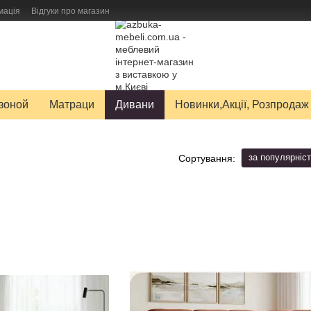
мація
Відгуки про магазин
авку товарів
зоной
Матраци
Дивани
Новинки,Акції, Розпродаж
за популярніс
Сортування: