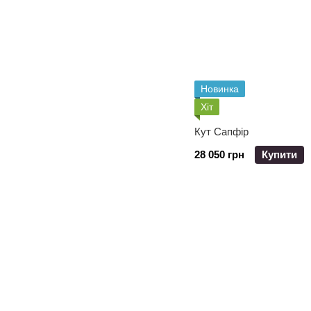
Новинка
Хіт
Кут Сапфір
28 050 грн
Купити