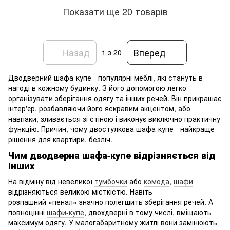
Показати ще 20 товарів
Назад
Вперед
1
з 20
Дводверний шафа-купе - популярні меблі, які стануть в
нагоді в кожному будинку. З його допомогою легко
організувати зберігання одягу та інших речей. Він прикрашає
інтер'єр, розбавляючи його яскравим акцентом, або
навпаки, зливається зі стіною і виконує виключно практичну
функцію. Причин, чому двостулкова шафа-купе - найкраще
рішення для квартири, безліч.
Чим дводверна шафа-купе відрізняється від
інших
На відміну від невеликої
тумбочки
або
комода
,
шафи
відрізняються великою місткістю. Навіть
розпашний «пенал» значно полегшить зберігання речей. А
повноцінні
шафи-купе
, двохдверні в тому числі, вміщають
максимум одягу. У малогабаритному житлі вони замінюють