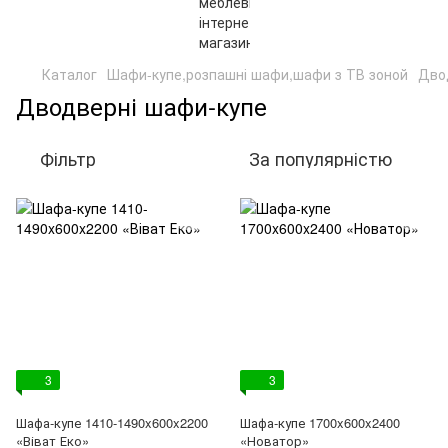
Каталог
Шафи-купе,розпашні шафи,шафи з ТВ зоной
Дво
Дводверні шафи-купе
Фільтр
За популярністю
3
3
Шафа-купе 1410-1490x600x2200
Шафа-купе 1700x600x2400
«Віват Еко»
«Новатор»