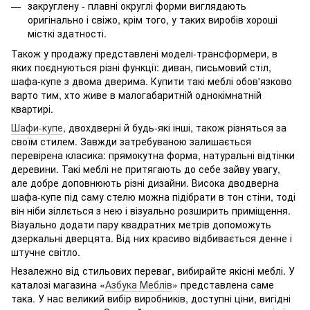
закруглену - плавні округлі форми виглядають
оригінально і свіжо, крім того, у таких виробів хороші
місткі здатності.
Також у продажу представлені моделі-трансформери, в
яких поєднуються різні функції: диван, письмовий стіл,
шафа-купе з двома дверима. Купити такі меблі обов'язково
варто тим, хто живе в малогабаритній однокімнатній
квартирі.
Шафи-купе
, двохдверні й будь-які інші, також різняться за
своїм стилем. Завжди затребуваною залишається
перевірена класика: прямокутна форма, натуральні відтінки
деревини. Такі меблі не притягають до себе зайву увагу,
але добре доповнюють різні дизайни. Висока дводверна
шафа-купе під саму стелю можна підібрати в тон стіни, тоді
він ніби зіллється з нею і візуально розширить приміщення.
Візуально додати пару квадратних метрів допоможуть
дзеркальні дверцята. Від них красиво відбивається денне і
штучне світло.
Незалежно від стильових переваг, вибирайте якісні меблі. У
каталозі магазина «
Азбука Меблів
» представлена ​​саме
така. У нас великий вибір виробників, доступні ціни, вигідні