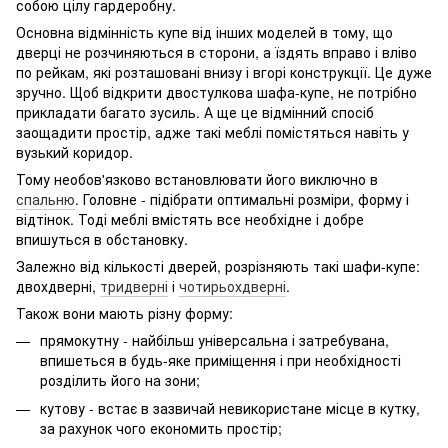
собою цілу гардеробну.
Основна відмінність купе від інших моделей в тому, що
дверці не розчиняються в сторони, а їздять вправо і вліво
по рейкам, які розташовані внизу і вгорі конструкції. Це дуже
зручно. Щоб відкрити двостулкова шафа-купе, не потрібно
прикладати багато зусиль. А ще це відмінний спосіб
заощадити простір, адже такі меблі помістяться навіть у
вузький коридор.
Тому необов'язково встановлювати його виключно в
спальню
. Головне - підібрати оптимальні розміри, форму і
відтінок. Тоді меблі вмістять все необхідне і добре
впишуться в обстановку.
Залежно від кількості дверей, розрізняють такі шафи-купе:
двохдверні,
тридверні
і
чотирьохдверні
.
Також вони мають різну форму:
прямокутну - найбільш універсальна і затребувана,
впишеться в будь-яке приміщення і при необхідності
розділить його на зони;
кутову - встає в зазвичай невикористане місце в кутку,
за рахунок чого економить простір;