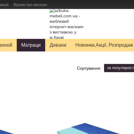
мація
Відгуки про магазин
авку товарів
зоной
Матраци
Дивани
Новинки,Акції, Розпродаж
за популярніс
Сортування: