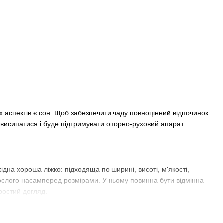
их аспектів є сон. Щоб забезпечити чаду повноцінний відпочинок
е висипатися і буде підтримувати опорно-руховий апарат
на хороша ліжко: підходяща по ширині, висоті, м'якості,
орослого насамперед розмірами. У ньому повинна бути відмінна
простий догляд.