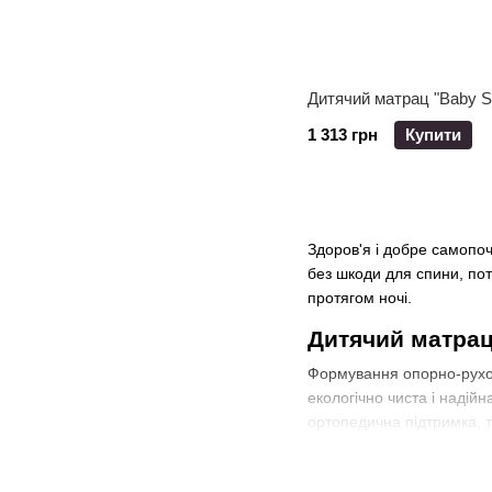
Дитячий матрац "Baby So
1 313 грн
Купити
Здоров'я і добре самопоч
без шкоди для спини, пот
протягом ночі.
Дитячий матрац:
Формування опорно-рухово
екологічно чиста і надій
ортопедична підтримка, т
Хороший дитячий матрац