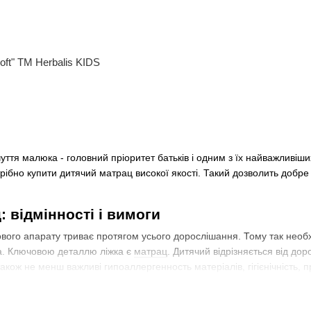
ft" ТМ Herbalis KIDS
уття малюка - головний пріоритет батьків і одним з їх найважливіш
рібно купити дитячий матрац високої якості. Такий дозволить добр
 відмінності і вимоги
го апарату триває протягом усього дорослішання. Тому так необхід
на. Ключовою деталлю ліжка є
матрац
. Дитячий відрізняється від д
акож не менш важливі гипоаллергенность матеріалів, гігієнічність, 
: