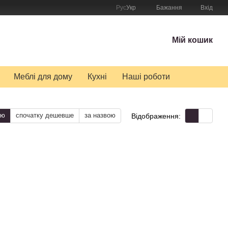
Рус
Укр
Бажання
Вхід
Мій кошик
Меблі для дому
Кухні
Наші роботи
тю
спочатку дешевше
за назвою
Відображення: