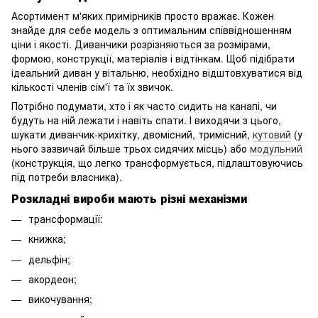
Асортимент м'яких примірників просто вражає. Кожен
знайде для себе модель з оптимальним співвідношенням
ціни і якості. Диванчики розрізняються за розмірами,
формою, конструкції, матеріалів і відтінкам. Щоб підібрати
ідеальний диван у вітальню, необхідно відштовхуватися від
кількості членів сім'ї та їх звичок.
Потрібно подумати, хто і як часто сидить на канапі, чи
будуть на ній лежати і навіть спати. І виходячи з цього,
шукати диванчик-крихітку, двомісний, тримісний,
кутовий
(у
нього зазвичай більше трьох сидячих місць) або
модульний
(конструкція, що легко трансформується, підлаштовуючись
під потреби власника).
Розкладні вироби мають різні механізми
трансформації:
книжка;
дельфін;
акордеон;
викочування;