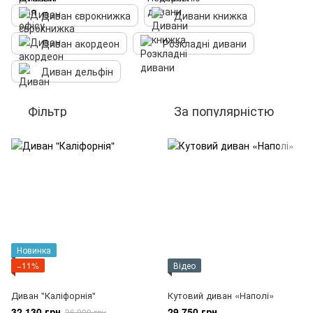
Диван єврокнижка
Дивани книжка
Диван акордеон
Розкладні дивани
Диван дельфін
Фільтр
За популярністю
Новинка
−11%
Відео
Диван "Каліфорнія"
Кутовий диван «Наполі»
32 130 грн
29 750 грн
36 000 грн