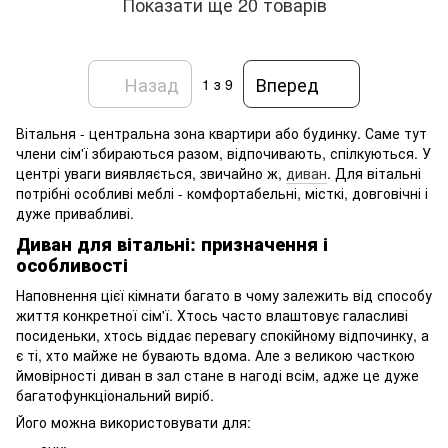
Показати ще 20 товарів
Назад
Вперед
1
з 9
Вітальня - центральна зона квартири або будинку. Саме тут
члени сім'ї збираються разом, відпочивають, спілкуються. У
центрі уваги виявляється, звичайно ж,
диван
. Для вітальні
потрібні особливі меблі - комфортабельні, місткі, довговічні і
дуже привабливі.
Диван для вітальні: призначення і
особливості
Наповнення цієї кімнати багато в чому залежить від способу
життя конкретної сім'ї. Хтось часто влаштовує галасливі
посиденьки, хтось віддає перевагу спокійному відпочинку, а
є ті, хто майже не бувають вдома. Але з великою часткою
ймовірності диван в зал стане в нагоді всім, адже це дуже
багатофункціональний виріб.
Його можна використовувати для: