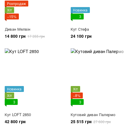
Розпродаж
Хіт
Новинка
−15%
3
Диван Мелвін
Кут Стефа
14 800 грн
24 100 грн
17 355 грн
Новинка
Хіт
Хіт
−8%
3
3
Кут LOFT 2850
Кутовий диван Палермо
42 800 грн
25 515 грн
27 600 грн