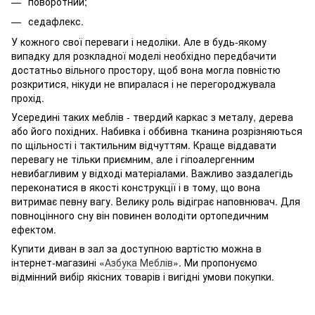
поворотний;
седафлекс.
У кожного свої переваги і недоліки. Але в будь-якому
випадку для розкладної моделі необхідно передбачити
достатньо вільного простору, щоб вона могла повністю
розкритися, нікуди не впиралася і не перегороджувала
прохід.
Усередині таких меблів - твердий каркас з металу, дерева
або його похідних. Набивка і оббивна тканина розрізняються
по щільності і тактильним відчуттям. Краще віддавати
перевагу не тільки приємним, але і гіпоалергенним
невибагливим у відході матеріалами. Важливо заздалегідь
переконатися в якості конструкції і в тому, що вона
витримає певну вагу. Велику роль відіграє наповнювач. Для
повноцінного сну він повинен володіти ортопедичним
ефектом.
Купити диван в зал за доступною вартістю можна в
інтернет-магазині «
Азбука Меблів
». Ми пропонуємо
відмінний вибір якісних товарів і вигідні умови покупки.