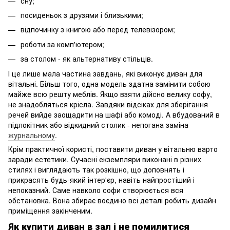
сну;
посиденьок з друзями і близькими;
відпочинку з книгою або перед телевізором;
роботи за комп'ютером;
за столом - як альтернативу стільців.
І це лише мала частина завдань, які виконує диван для
вітальні. Більш того, одна модель здатна замінити собою
майже всю решту меблів. Якщо взяти дійсно велику софу,
не знадобляться крісла. Завдяки відсіках для зберігання
речей вийде заощадити на шафі або комоді. А вбудований в
підлокітник або відкидний столик - непогана заміна
журнальному
.
Крім практичної користі, поставити диван у вітальню варто
заради естетики. Сучасні екземпляри виконані в різних
стилях і виглядають так розкішно, що доповнять і
прикрасять будь-який інтер'єр, навіть найпростіший і
непоказний. Саме навколо софи створюється вся
обстановка. Вона збирає воєдино всі деталі робить дизайн
приміщення закінченим.
Як купити диван в зал і не помилитися