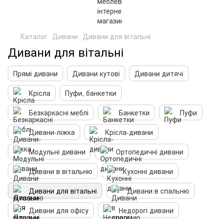
Каталог
Дивани
Дивани для вітальні
Дивани для вітальні
Прямі дивани
Дивани кутові
Дивани дитячі
Крісла
Пуфи, банкетки
Безкаркасні меблі
Банкетки
Пуфи
Дивани-ліжка
Крісла-дивани
Модульні дивани
Ортопедичні дивани
Дивани в вітальню
Кухонні дивани
Дивани для вітальні
Дивани в спальню
Дивани для офісу
Недорогі дивани