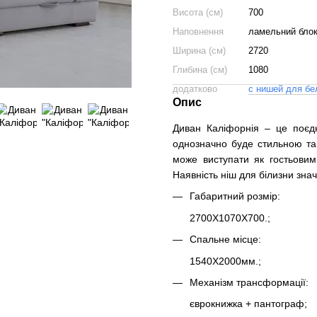
Висота (см)
700
Наповнення
ламельний блок
Ширина (см)
2720
Глибина (см)
1080
додатково
с нишей для бе
Опис
Диван Каліфорнія – це поєд
однозначно буде стильною та
може виступати як гостьовим
Наявність ніш для білизни зна
Габаритний розмір:
2700Х1070Х700.;
Спальне місце:
1540Х2000мм.;
Механізм трансформації:
єврокнижка + пантограф;