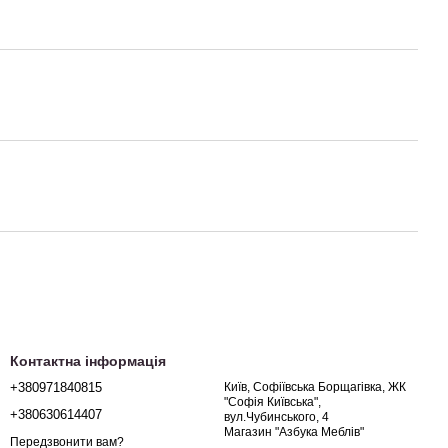
Контактна інформація
+380971840815
Київ, Софіївська Борщагівка, ЖК
"Софія Київська",
+380630614407
вул.Чубинського, 4
Магазин "Азбука Меблів"
Передзвонити вам?