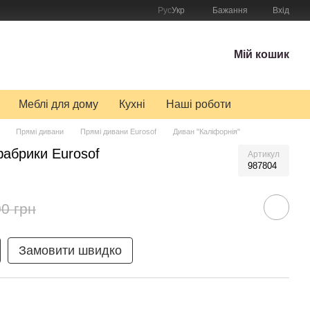
Рус
Укр
Бажання
Вхід
Мій кошик
Меблі для дому
Кухні
Наші роботи
Прямі дивани
Прямі дивани Eurosof
Диван "Каліфорнія"
фабрики Eurosof
Артикул
987804
0 грн
Замовити швидко