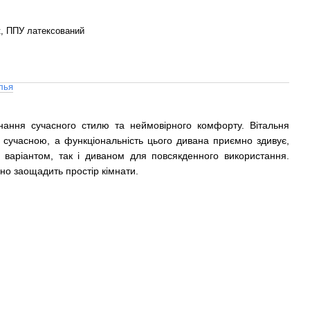
, ППУ латексований
лья
нання сучасного стилю та неймовірного комфорту. Вітальня
 сучасною, а функціональність цього дивана приємно здивує,
 варіантом, так і диваном для повсякденного використання.
чно заощадить простір кімнати.