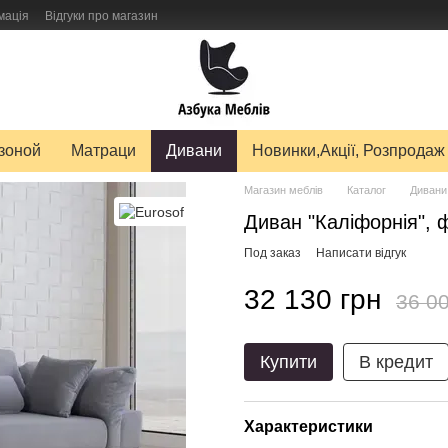
мація
Відгуки про магазин
авку товарів
зоной
Матраци
Дивани
Новинки,Акції, Розпродаж
Магазин меблів
Каталог
Дивани
Диван "Каліфорнія", 
Под заказ
Написати відгук
32 130 грн
36 00
Купити
В кредит
Характеристики