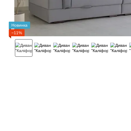
Новинка
−11%