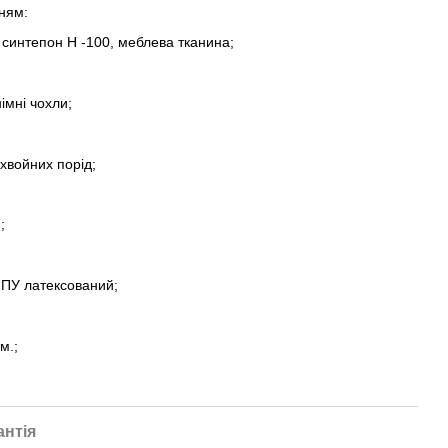
ням:
, синтепон H -100, меблева тканина;
імні чохли;
 хвойних порід;
;
ПУ латексований;
м.;
антія