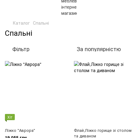
Каталог
Спальні
Спальні
Фільтр
За популярністю
Хіт
Ліжко "Аврора"
Флай,Ліжко горище зі столом
та диваном
19 055 грн