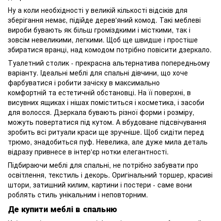
Ну а коли необхідності у великій кількості відсіків для
зберігання немає, підійде дерев'яний комод. Такі меблеві
вироби бувають як більш громіздкими і місткими, так і
зовсім невеликими, легкими. Щоб ще швидше і простіше
збиратися вранці, над комодом потрібно повісити дзеркало.
Туалетний столик - прекрасна альтернатива попередньому
варіанту. Ідеальні меблі для спальні дівчини, що хоче
фарбуватися і робити зачіску в максимально
комфортній та естетичній обстановці. На її поверхні, в
висувних ящиках і нішах поміститься і косметика, і засоби
для волосся. Дзеркала бувають різної форми і розміру,
можуть повертатися під кутом. А вбудоване підсвічування
зробить всі ритуали краси ще зручніше. Щоб сидіти перед
трюмо, знадобиться пуф. Невелика, але дуже мила деталь
відразу привнесе в інтер'єр нотки елегантності.
Підбираючи меблі для спальні, не потрібно забувати про
освітлення, текстиль і декорь. Оригінальний торшер, красиві
штори, затишний килим, картини і постери - саме вони
роблять стиль унікальним і неповторним.
Де купити меблі в спальню