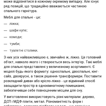
може відрізнятися в кожному окремому випадку. Але існує
ряд позицій, що традиційно вважаються частиною
спального гарнітура.
Меблі для спальні - це:
ліжка
;
шафи купе
;
комоди
;
тумби
;
туалетні столики
.
З них усіх найважливішою є, звичайно ж, ліжко. Це головний
об'єкт, навколо якого і створюється весь інтер'єр. Такі меблі
для спальні представлені ​​у величезному асортименті. Є
моделі будь-якого формату: односпальні, двоспальні, кінг-
сайз, двоярусні, а також рішення-трансформери. Поставити
розкладний диван або крісло-ліжко - це відмінний спосіб
заощадити простір в однокімнатному помешканні,
забезпечивши себе повноцінним місцем для сну.
У виготовленні використовують різні матеріали: дерево,
ДСП і МДФ-плити, метал. Різноманітність форм і
забарвлень дозволяє підібрати модель, що органічно