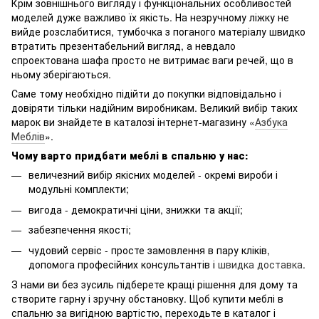
Крім зовнішнього вигляду і функціональних особливостей
моделей дуже важливо їх якість. На незручному ліжку не
вийде розслабитися, тумбочка з поганого матеріалу швидко
втратить презентабельний вигляд, а невдало
спроектована шафа просто не витримає ваги речей, що в
ньому зберігаються.
Саме тому необхідно підійти до покупки відповідально і
довіряти тільки надійним виробникам. Великий вибір таких
марок ви знайдете в каталозі інтернет-магазину «
Азбука
Меблів
».
Чому варто придбати меблі в спальню у нас:
величезний вибір якісних моделей - окремі вироби і
модульні комплекти;
вигода - демократичні ціни, знижки та акції;
забезпечення якості;
чудовий сервіс - просте замовлення в пару кліків,
допомога професійних консультантів і
швидка доставка
.
З нами ви без зусиль підберете кращі рішення для дому та
створите гарну і зручну обстановку. Щоб купити меблі в
спальню за вигідною вартістю, переходьте в каталог і