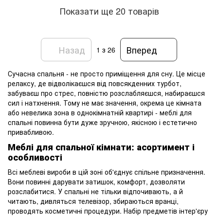
Показати ще 20 товарів
Назад
Вперед
1
з 26
Сучасна спальня - не просто приміщення для сну. Це місце
релаксу, де відволікаєшся від повсякденних турбот,
забуваєш про стрес, повністю розслабляєшся, набираєшся
сил і натхнення. Тому не має значення, окрема це кімната
або невелика зона в однокімнатній квартирі - меблі для
спальні повинна бути дуже зручною, якісною і естетично
привабливою.
Меблі для спальної кімнати: асортимент і
особливості
Всі меблеві вироби в цій зоні об'єднує спільне призначення.
Вони повинні дарувати затишок, комфорт, дозволяти
розслабитися. У спальні не тільки відпочивають, а й
читають, дивляться телевізор, збираються вранці,
проводять косметичні процедури. Набір предметів інтер'єру