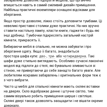
впишеться навіть в самий сміливий дизайн приміщення.
Найбільш практичні екземпляри оснащені відсіками для
зберігання.
Якщо простір дозволяє, ліжко стоїть доповнити тумбами. Ці
невеликі приставні столики дуже практичні. На них зручно
ставити настільну лампу, класти книги, гаджети і будь-які
інші дрібниці. Тумбочки підкреслять загальний настрій
кімнати, прикрасять її.
Вибираючи меблі в спальню, не можна забувати і про
зберігання одягу. Якщо її багато, знадобиться
простора шафа купе:
дво-
,
три-
або
чотиридверна
. Такі
шафи дуже стильно виглядають. Особливо сучасні лаконічні
моделі від підлоги до стелі, які буквально зливаються зі
стіною, не привертаючи до себе занадто багато уваги. Але
любителям яскравих забарвлень і оригінальних форм теж є
з чого вибрати.
Часто ці меблі для спальної кімнати мають скляні вставки
на дверях. Скло відображає денне і штучне світло, тим
самим візуально робить приміщення ширше і світліше.
Скляні двері також дозволять заощадити і не вішати окреме
дзеркало.