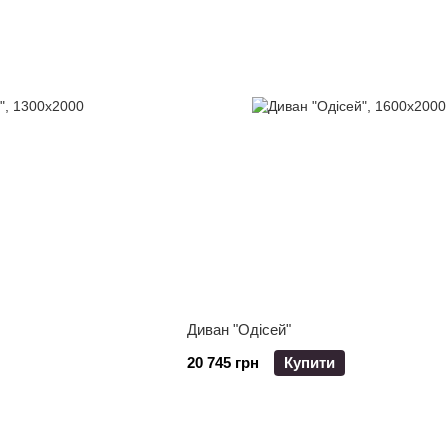
Диван "Одісей"
20 745 грн
Купити