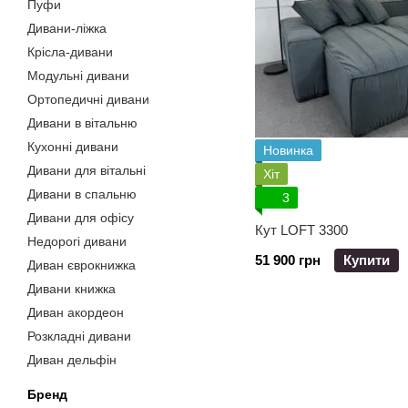
Пуфи
Дивани-ліжка
Крісла-дивани
Модульні дивани
Ортопедичні дивани
Дивани в вітальню
Кухонні дивани
Новинка
Дивани для вітальні
Хіт
Дивани в спальню
3
Дивани для офісу
Кут LOFT 3300
Недорогі дивани
51 900 грн
Купити
Диван єврокнижка
Дивани книжка
Диван акордеон
Розкладні дивани
Диван дельфін
Бренд