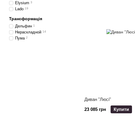
Elysium
3
Lado
19
Трансформація
Дельфин
1
Нераскладной
14
Пума
2
Диван "Люсі"
23 085 грн
Купити