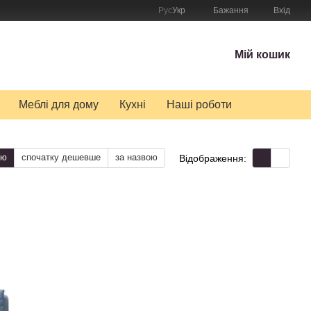
Рус
Укр
Бажання
Вхід
Мій кошик
Меблі для дому
Кухні
Наші роботи
тю
спочатку дешевше
за назвою
Відображення: