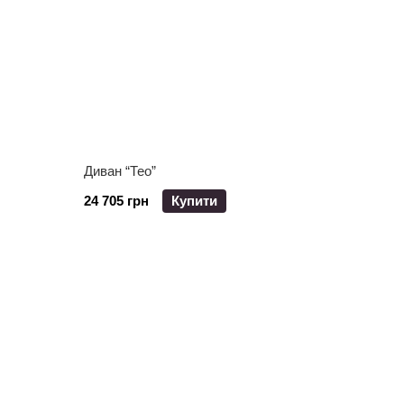
Диван “Тео”
24 705 грн
Купити