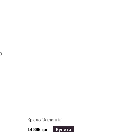
Крісло "Атлантік"
14 895 грн
Купити