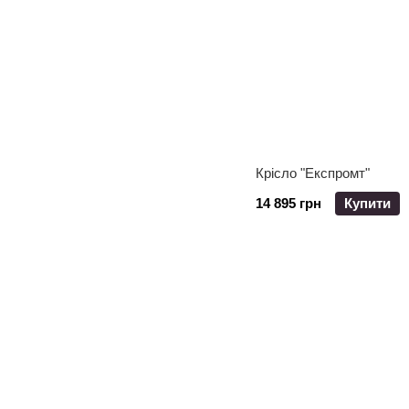
Крісло "Експромт"
14 895 грн
Купити