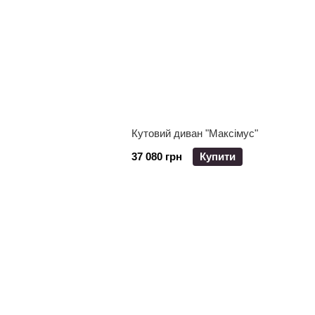
Кутовий диван "Максімус"
37 080 грн
Купити