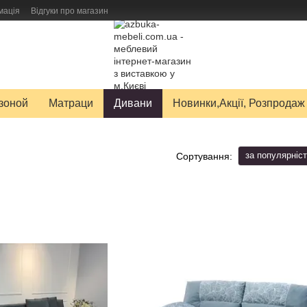
мація
Відгуки про магазин
авку товарів
зоной
Матраци
Дивани
Новинки,Акції, Розпродаж
за популярніс
Сортування: