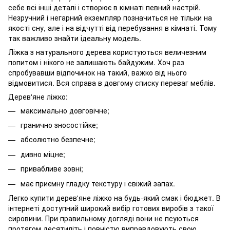
себе всі інші деталі і створює в кімнаті певний настрій.
Незручний і негарний екземпляр позначиться не тільки на
якості сну, але і на відчутті від перебування в кімнаті. Тому
так важливо знайти ідеальну модель.
Ліжка з натурального дерева користуються величезним
попитом і нікого не залишають байдужим. Хоч раз
спробувавши відпочинок на такий, важко від нього
відмовитися. Вся справа в довгому списку переваг меблів.
Дерев'яне ліжко:
максимально довговічне;
гранично зносостійке;
абсолютно безпечне;
дивно міцне;
привабливе зовні;
має приємну гладку текстуру і свіжий запах.
Легко купити дерев'яне ліжко на будь-який смак і бюджет. В
інтернеті доступний широкий вибір готових виробів з такої
сировини. При правильному догляді вони не псуються
протягом десятиліть і повністю виправдовують свою