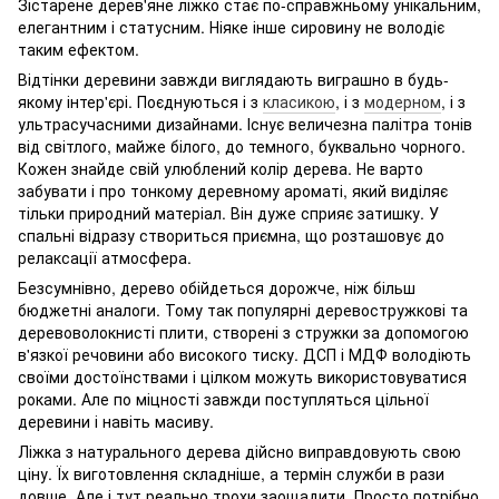
Зістарене дерев'яне ліжко стає по-справжньому унікальним,
елегантним і статусним. Ніяке інше сировину не володіє
таким ефектом.
Відтінки деревини завжди виглядають виграшно в будь-
якому інтер'єрі. Поєднуються і з
класикою
, і з
модерном
, і з
ультрасучасними дизайнами. Існує величезна палітра тонів
від світлого, майже білого, до темного, буквально чорного.
Кожен знайде свій улюблений колір дерева. Не варто
забувати і про тонкому деревному ароматі, який виділяє
тільки природний матеріал. Він дуже сприяє затишку. У
спальні відразу створиться приємна, що розташовує до
релаксації атмосфера.
Безсумнівно, дерево обійдеться дорожче, ніж більш
бюджетні аналоги. Тому так популярні деревостружкові та
деревоволокнисті плити, створені з стружки за допомогою
в'язкої речовини або високого тиску. ДСП і МДФ володіють
своїми достоїнствами і цілком можуть використовуватися
роками. Але по міцності завжди поступляться цільної
деревини і навіть масиву.
Ліжка з натурального дерева дійсно виправдовують свою
ціну. Їх виготовлення складніше, а термін служби в рази
довше. Але і тут реально трохи заощадити. Просто потрібно