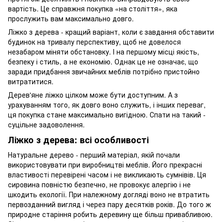
вартість. Це справжня покупка «на століття», яка
прослужить вам максимально довго.
Ліжко з дерева - кращий варіант, коли є завдання обставити
будинок на тривалу перспективу, щоб не довелося
незабаром міняти обстановку. І на першому місці якість,
безпеку і стиль, а не економію. Однак це не означає, що
заради придбання звичайних меблів потрібно пристойно
витратитися.
Дерев'яне ліжко цілком може бути доступним. А з
урахуванням того, як довго воно служить, і інших переваг,
ця покупка стане максимально вигідною. Спати на такий -
суцільне задоволення.
Ліжко з дерева: всі особливості
Натуральне дерево - перший матеріал, якій почали
використовувати при виробництві меблів. Його прекрасні
властивості перевірені часом і не викликають сумнівів. Ця
сировина повністю безпечно, не провокує алергію і не
шкодить екології. При належному догляді воно не втратить
первозданний вигляд і через пару десятків років. До того ж
природне старіння робить деревину ще більш привабливою.