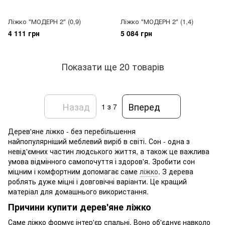
Ліжко "МОДЕРН 2" (0,9)
Ліжко "МОДЕРН 2" (1,4)
4 111 грн
5 084 грн
Показати ще 20 товарів
Назад
Вперед
1
з 7
Дерев'яне ліжко - без перебільшення
найпопулярніший меблевий виріб в світі. Сон - одна з
невід'ємних частин людського життя, а також це важлива
умова відмінного самопочуття і здоров'я. Зробити сон
міцним і комфортним допомагає саме
ліжко
. З дерева
роблять дуже міцні і довговічні варіанти. Це кращий
матеріал для домашнього використання.
Причини купити дерев'яне ліжко
Саме ліжко формує інтер'єр спальні. Воно об'єднує навколо