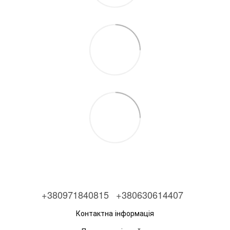
+380971840815
+380630614407
Контактна інформація