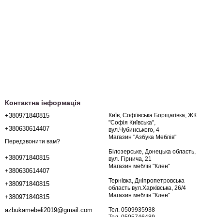
Контактна інформація
+380971840815
Київ, Софіївська Борщагівка, ЖК
"Софія Київська",
+380630614407
вул.Чубинського, 4
Магазин "Азбука Меблів"
Передзвонити вам?
Білозерське, Донецька область,
+380971840815
вул. Гірнича, 21
Магазин меблів "Клен"
+380630614407
Тернівка, Дніпропетровська
+380971840815
область вул.Харківська, 26/4
Магазин меблів "Клен"
+380971840815
Тел. 0509935938
azbukamebeli2019@gmail.com