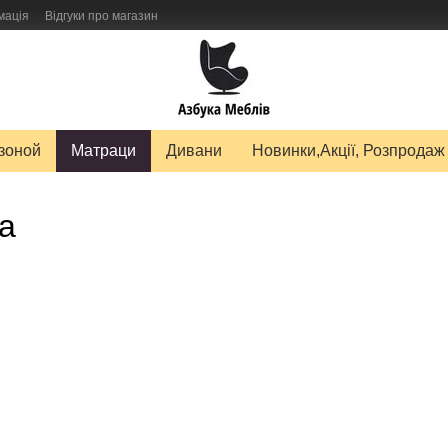
мація
Відгуки про магазин
авку товарів
зоной
Матраци
Дивани
Новинки,Акції, Розпродаж
а