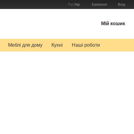
Рус
Укр
Бажання
Вхід
Мій кошик
Меблі для дому
Кухні
Наші роботи