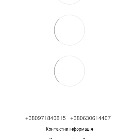
+380971840815
+380630614407
Контактна інформація