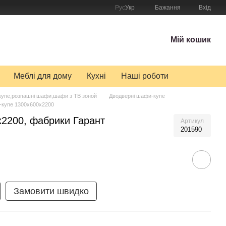
Рус
Укр
Бажання
Вхід
Мій кошик
Меблі для дому
Кухні
Наші роботи
упе,розпашні шафи,шафи з ТВ зоной
Дводверні шафи-купе
купе 1300x600x2200
2200, фабрики Гарант
Артикул
201590
Замовити швидко