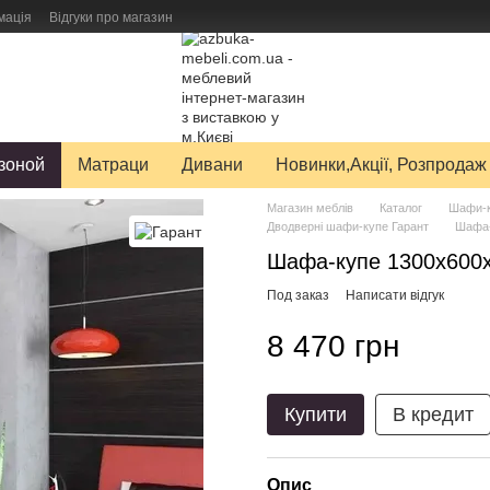
мація
Відгуки про магазин
авку товарів
зоной
Матраци
Дивани
Новинки,Акції, Розпродаж
Магазин меблів
Каталог
Шафи-к
Дводверні шафи-купе Гарант
Шафа-
Шафа-купе 1300x600x
Под заказ
Написати відгук
8 470 грн
Купити
В кредит
Опис