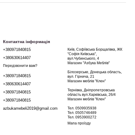
Контактна інформація
+380971840815
Київ, Софіївська Борщагівка, ЖК
"Софія Київська",
+380630614407
вул.Чубинського, 4
Магазин "Азбука Меблів"
Передзвонити вам?
Білозерське, Донецька область,
+380971840815
вул. Гірнича, 21
Магазин меблів "Клен"
+380630614407
Тернівка, Дніпропетровська
+380971840815
область вул.Харківська, 26/4
Магазин меблів "Клен"
+380971840815
Тел. 0509935938
azbukamebeli2019@gmail.com
Тел. 0505746489
Тел. 0953900272
Мапа проїзду