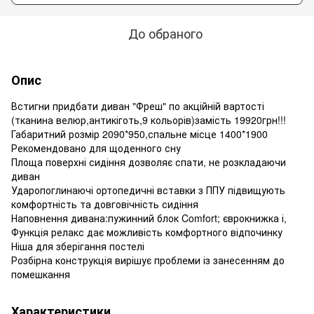
До обраного
Опис
Встигни придбати диван "Фреш" по акційній вартості
(тканина велюр,антикіготь,9 кольорів)замість 19920грн!!!
Габаритний розмір 2090*950,спальне місце 1400*1900
Рекомендовано для щоденного сну
Площа поверхні сидіння дозволяє спати, не розкладаючи
диван
Ударопоглинаючі ортопедичні вставки з ППУ підвищують
комфортність та довговічність сидіння
Наповнення дивана:пужинний блок Comfort; єврокнижка і,
Функція релакс дає можливість комфортного відпочинку
Ніша для зберігання постелі
Розбірна конструкція вирішує проблеми із занесенням до
помешкання
Характеристики